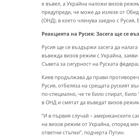
е въвел, а Украйна наложи визов режим
предупреди, че може да излезе от Об
(ОНД), в което членува заедно с Русия, 
Реакцията на Русия: Засега ще се в
Русия ще се въздържи засега да налага
въвежда визов режим с Украйна, заяви 
Съвета за сигурност на Руската федера
Киев продължава да прави противореч
Русия, отбеляза на срещата руският в
по-специално, че те било спират, било 
в ОНД и смятат да въведат визов режим 
“И в първия случай – американските са
на визов режим от Украйна, според мен
ответни стъпки”, подчерта Путин.