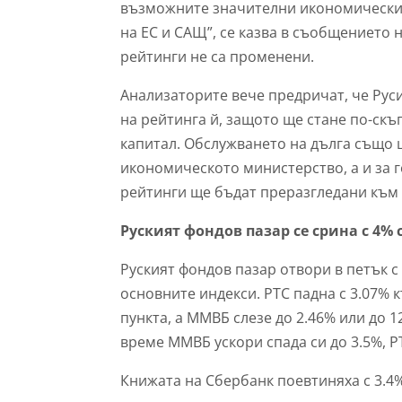
възможните значителни икономически 
на ЕС и САЩ”, се казва в съобщението 
рейтинги не са променени.
Анализаторите вече предричат, че Рус
на рейтинга й, защото ще стане по-скъ
капитал. Обслужването на дълга също щ
икономическото министерство, а и за 
рейтинги ще бъдат преразгледани към 
Руският фондов пазар се срина с 4%
Руският фондов пазар отвори в петък 
основните индекси. РТС падна с 3.07% к
пункта, а ММВБ слезе до 2.46% или до 1
време ММВБ ускори спада си до 3.5%, РТ
Книжата на Сбербанк поевтиняха с 3.4%, 