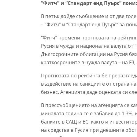
“Фитч” и “Стандарт енд Пуърс” пон
В петък дойде съобщение и от две го
– “Фитч” и “Стандарт енд Пуърс” за пон
“Фитч” промени прогнозата на рейтин
Русия в чужда и национална валута от “
Дългосрочните облигации на Русия бя
краткосрочните в чужда валута – на
F3,
Прогнозата по рейтинга бе преразгле
въздействие на санкциите от страна на
бизнес. Агенцията даде оценката си сл
В прессъобщението на агенцията се ка
миналата година се е забавил до 1.3%,
банките в САЩ и ЕС, както и инвестито
на средства в Русия при днешните обс