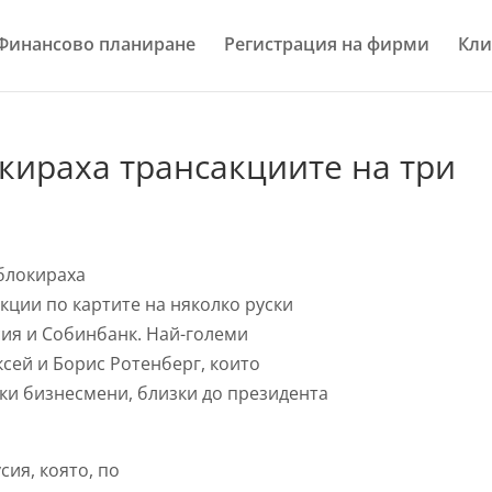
Финансово планиране
Регистрация на фирми
Кли
окираха трансакциите на три
блокираха
кции по картите на няколко руски
сия и Собинбанк. Най-големи
ксей и Борис Ротенберг, които
ски бизнесмени, близки до президента
ия, която, по