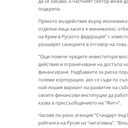
да се забави, а частният сектор може
подкрепа.
Прякото въздействие върху икономика
отделни лица засега е минимално, отб
на Крим в Руското федерация” с извест
разширят санкциите в отговор на това
“Още повече чуждите инвеститори мог
действия и ограничаване на достъпа н
финансиране. Надбавките за риска пор
големи корпорации, ако се съди по съо
най-лошия вариант на развитие на съб
своите финансови институции да работя
казва в прессъобщението на “Фитч”.
Часове по-рано агенция “Стандарт енд
рейтинга на Русия на “негативна”. “Вл