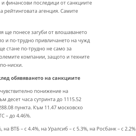
и финансови последици от санкциите
на рейтинговата агенция. Самите
ия ще понесе загуби от влошаването
по и по-трудно привличането на чужд
е стане по-трудно не само за
големите компании, защото и техните
по-ниски.
 след обявяването на санкциите
с чувствително понижение на
ъм десет часа сутринта до 1115.52
288.08 пункта. Към 11.47 московско
С – до 4.46%.
на ВТБ – с 4.4%, на Уралсиб – с 5.3%, на Росбанк – с 2.2%