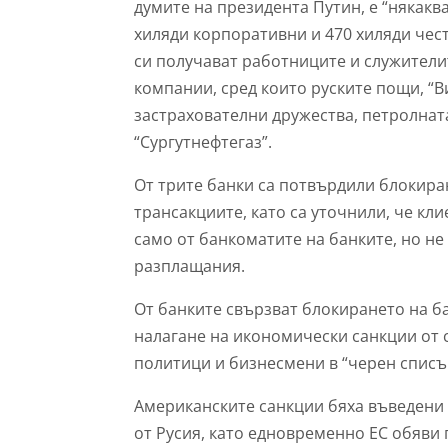
думите на президента Путин, е “някаква
хиляди корпоративни и 470 хиляди чест
си получават работниците и служители
компании, сред които руските пощи, “
застрахователни дружества, петролнат
“Сургутнефтегаз”.
От трите банки са потвърдили блокира
трансакциите, като са уточнили, че кли
само от банкоматите на банките, но н
разплащания.
От банките свързват блокирането на б
налагане на икономически санкции от 
политици и бизнесмени в “черен списъ
Американските санкции бяха въведени 
от Русия, като едновременно ЕС обяви 