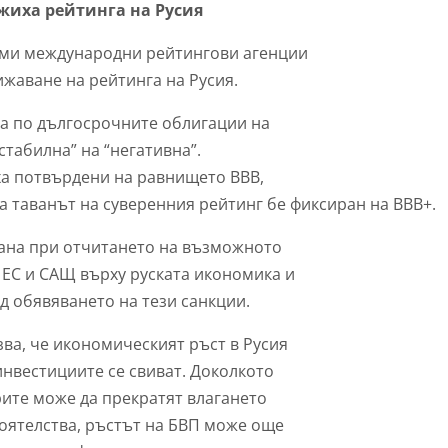
ижиха рейтинга на Русия
леми международни рейтингови агенции
ижаване на рейтинга на Русия.
га по дългосрочните облигации на
стабилна” на “негативна”.
ха потвърдени на равнището ВВВ,
а таванът на суверенния рейтинг бе фиксиран на ВВВ
+.
дана при отчитането на възможното
 ЕС и САЩ върху руската икономика и
ед обявяването на тези санкции.
зва, че икономическият ръст в Русия
 инвестициите се свиват. Доколкото
рите може да прекратят влагането
тоятелства, ръстът на БВП може още