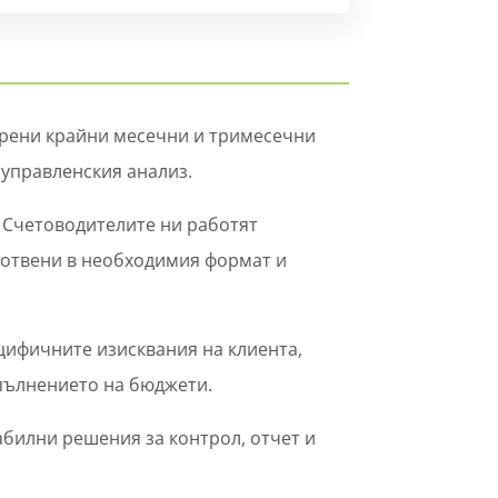
орени крайни месечни и тримесечни
 управленския анализ.
. Счетоводителите ни работят
зготвени в необходимия формат и
ифичните изисквания на клиента,
зпълнението на бюджети.
абилни решения за контрол, отчет и