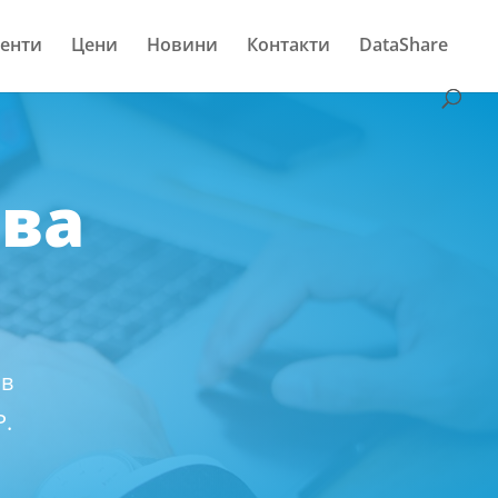
енти
Цени
Новини
Контакти
DataShare
ова
 в
P.