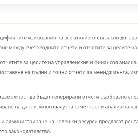
ецифичните изисквания на всеки клиент съгласно догов
не между счетоводните отчети и отчетите за целите на
 отчетите за целите на управленския и финансов анализ
едоставяне на пълни и точни отчети за мениджмънта, и
ъзможност да бъдат генерирани отчети съобразно спец
ване на данни, многовалутна отчетност и анализ на и
и и администриране на човешки ресурси предлагат рент
ото законодателство.