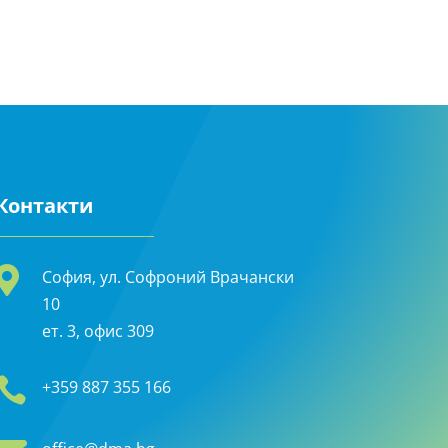
Контакти

София, ул. Софроний Врачански
10
ет. 3, офис 309

+359 887 355 166