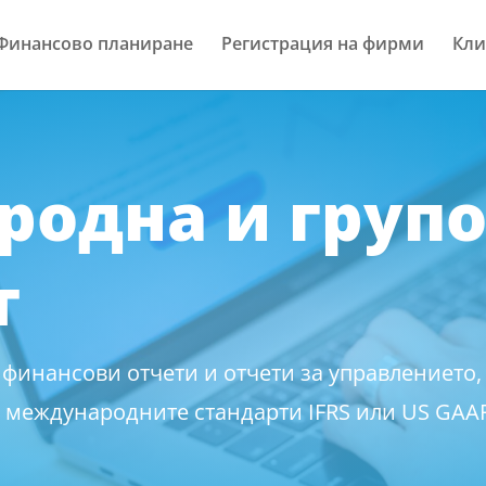
Финансово планиране
Регистрация на фирми
Кли
одна и груп
т
 финансови отчети и отчети за управлението,
а международните стандарти IFRS или US GAA