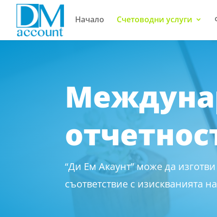
Начало
Счетоводни услуги
Междунар
отчетнос
“Ди Ем Акаунт” може да изготви
съответствие с изискванията н