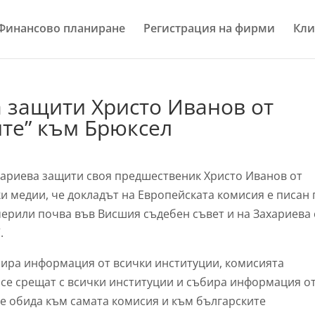
Финансово планиране
Регистрация на фирми
Кли
 защити Христо Иванов от
ите” към Брюксел
ариева защити своя предшественик Христо Иванов от
и медии, че докладът на Европейската комисия е писан 
мерили почва във Висшия съдебен съвет и на Захариева 
.
бира информация от всички институции, комисията
 се срещат с всички институции и събира информация о
 е обида към самата комисия и към българските