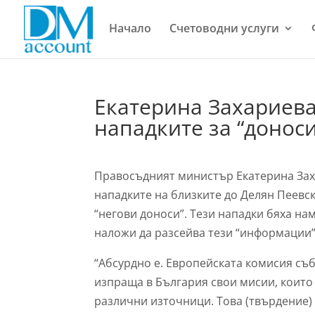
Начало
Счетоводни услуги
Екатерина Захариева
нападките за “донос
Правосъдният министър Екатерина Зах
нападките на близките до Делян Пеевск
“негови доноси”. Тези нападки бяха на
наложи да разсейва тези “информации”
“Абсурдно е. Европейската комисия съ
изпраща в България свои мисии, които
различни източници. Това (твърдение)