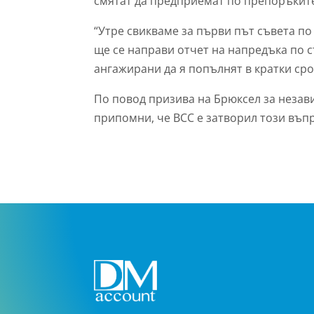
смятат да предприемат по препоръките 
“Утре свикваме за първи път съвета по
ще се направи отчет на напредъка по 
ангажирани да я попълнят в кратки сро
По повод призива на Брюксел за незав
припомни, че ВСС е затворил този въпр