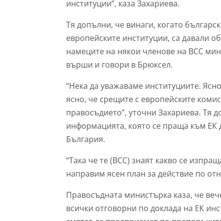
институции”, каза Захариева.
Тя допълни, че винаги, когато българс
европейските институции, са давали о
намеците на някои членове на ВСС мин
върши и говори в Брюксел.
“Нека да уважаваме институциите. Ясно
ясно, че срещите с европейските комис
правосъдието”, уточни Захариева. Тя д
информацията, която се праща към ЕК 
България.
“Така че те (ВСС) знаят какво се изпращ
направим ясен план за действие по от
Правосъдната министърка каза, че веч
всички отговорни по доклада на ЕК инс