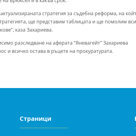
на Брюксел и в какъв срок.
 актуализираната стратегия за съдебна реформа, на кой
стратегията, ще представим таблицата и ще помолим вс
кове”, каза Захариева.
исимо разследване на аферата “Яневагейт” Захариева
ос и всичко остава в ръцете на прокуратурата.
Страници