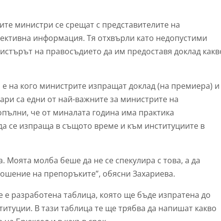
ките министри се срещат с представителите на
бективна информация. Тя отхвърли като недопустими
истърът на правосъдието да им предоставя доклад какв
 е на кого министрите изпращат доклад (на премиера) и
ари са едни от най-важните за министрите на
опълни, че от миналата година има практика
да се изпраща в същото време и към институциите в
а. Моята молба беше да не се спекулира с това, а да
ношение на препоръките”, обясни Захариева.
е е разработена таблица, която ще бъде изпратена до
титуции. В тази таблица те ще трябва да напишат какво