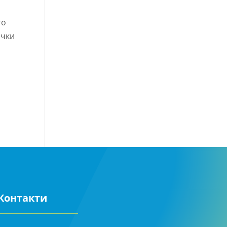
то
ички
Контакти