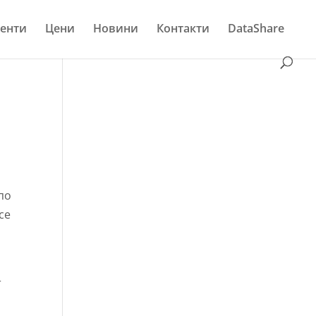
енти
Цени
Новини
Контакти
DataShare
по
се
т