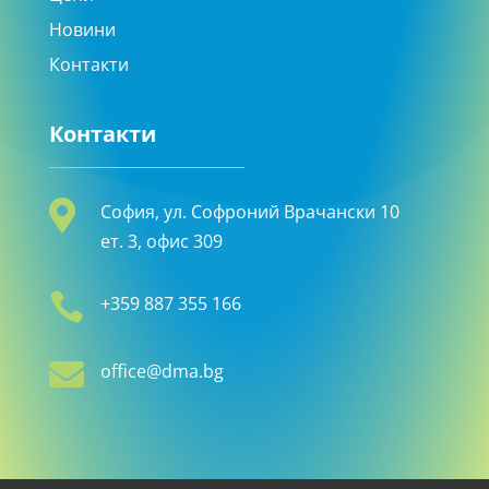
Новини
Контакти
Контакти

София, ул. Софроний Врачански 10
ет. 3, офис 309

+359 887 355 166

office@dma.bg