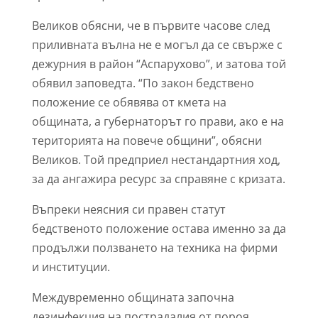
Великов обясни, че в първите часове след
приливната вълна не е могъл да се свърже с
дежурния в район “Аспарухово”, и затова той
обявил заповедта. “По закон бедствено
положение се обявява от кмета на
общината, а губернаторът го прави, ако е на
територията на повече общини”, обясни
Великов. Той предприел нестандартния ход,
за да ангажира ресурс за справяне с кризата.
Въпреки неясния си правен статут
бедственото положение остава именно за да
продължи ползването на техника на фирми
и институции.
Междувременно общината започна
дезинфекция на пострадалия от пороя