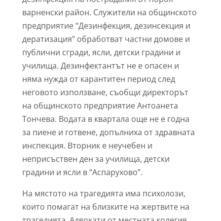
варненски район. Служители на общинското
предприятие “Дезинфекция, дезинсекция и
дератизация” обработват частни домове и
публични сгради, ясли, детски градини и
училища. Дезинфектантът не е опасен и
няма нужда от карантитен период след
неговото използване, съобщи директорът
на общинското предприятие Антоанета
Тончева. Водата в квартала още не е годна
за пиене и готвене, допълниха от здравната
инспекция. Вторник е неучебен и
неприсъствен ден за училища, детски
градини и ясли в “Аспарухово”.
На мястото на трагедията има психолози,
които помагат на близките на жертвите на
трагедията. Адвокати от местната колегия