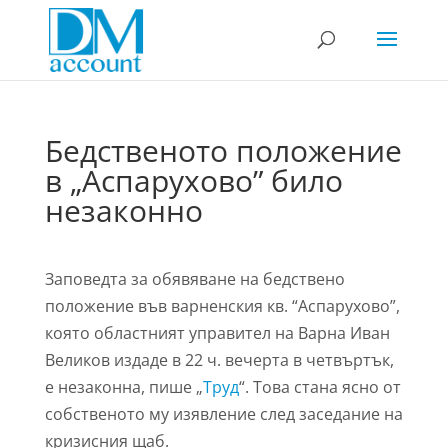
Бедственото положение
в „Аспарухово” било
незаконно
Заповедта за обявяване на бедствено
положение във варненския кв. “Аспарухово”,
която областният управител на Варна Иван
Великов издаде в 22 ч. вечерта в четвъртък,
е незаконна, пише „
Труд
“. Това стана ясно от
собственото му изявление след заседание на
кризисния щаб.