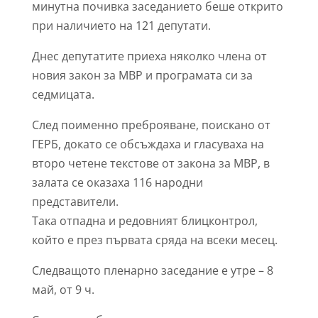
минутна почивка заседанието беше открито
при наличието на 121 депутати.
Днес депутатите приеха няколко члена от
новия закон за МВР и програмата си за
седмицата.
След поименно преброяване, поискано от
ГЕРБ, докато се обсъждаха и гласуваха на
второ четене текстове от закона за МВР, в
залата се оказаха 116 народни
представители.
Така отпадна и редовният блицконтрол,
който е през първата сряда на всеки месец.
Следващото пленарно заседание е утре – 8
май, от 9 ч.