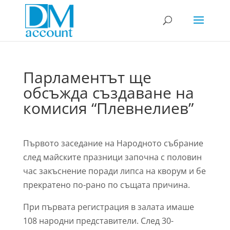
Парламентът ще
обсъжда създаване на
комисия “Плевнелиев”
Първото заседание на Народното събрание
след майските празници започна с половин
час закъснение поради липса на кворум и бе
прекратено по-рано по същата причина.
При първата регистрация в залата имаше
108 народни представители. След 30-