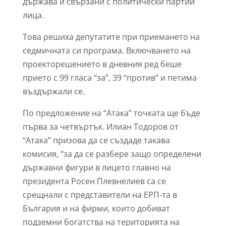
държава и свързани с политически партии
лица.
Това решиха депутатите при приемането на
седмичната си програма. Включването на
проекторешението в дневния ред беше
прието с 99 гласа “за”, 39 “против” и петима
въздържали се.
По предложение на “Атака” точката ще бъде
първа за четвъртък. Илиан Тодоров от
“Атака” призова да се създаде такава
комисия, “за да се разбере защо определени
държавни фигури в лицето главно на
президента Росен Плевнелиев са се
срещнали с представители на ЕРП-та в
България и на фирми, които добиват
подземни богатства на територията на