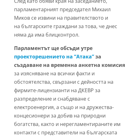
След като обяви края на заседанието,
парламентарният председател Михаил
Миков се извини на правителството и
на българските граждани за това, че днес
няма да има блицконтрол.
Парламентът ще обсъди утре
проекторешението на “Атака”
за
създаване на временна анкетна комисия
за изясняване на всички факти и
обстоятелства, свързани с дейността на
фирмите-лицензианти на ДКЕВР за
разпределение и снабдяване с
електроенергия, а също и на дружества-
концесионери за добив на природни
богатства, както и нерегламентираните им
контакти с представители на българската