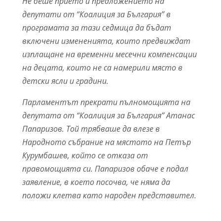
Не беше прието и предложението на
депутати от “Коалиция за България” в
програмата за тази седмица да бъдат
включени измененията, които предвиждат
изплащане на временни месечни компенсации
на децата, които не са намерили място в
детски ясли и градини.
Парламентът прекрати пълномощията на
депутата от “Коалиция за България” Атанас
Папаризов. Той трябваше да влезе в
Народното събрание на мястото на Петър
Курумбашев, който се отказа от
правомощията си. Папаризов обаче е подал
заявление, в което посочва, че няма да
положи клетва като народен представител.