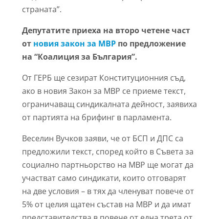
страната”.
Депутатите приеха на второ четене част
от
новия закон за МВР
по предложение
на “Коалиция за България”.
От ГЕРБ ще сезират Конституционния съд,
ако в новия Закон за МВР се приеме текст,
ограничаващ синдикалната дейност, заявиха
от партията на брифинг в парламента.
Веселин Вучков заяви, че от БСП и ДПС са
предложили текст, според който в Съвета за
социално партньорство на МВР ще могат да
участват само синдикати, които отговарят
на две условия – в тях да членуват повече от
5% от целия щатен състав на МВР и да имат
представителства в повече от една трета от