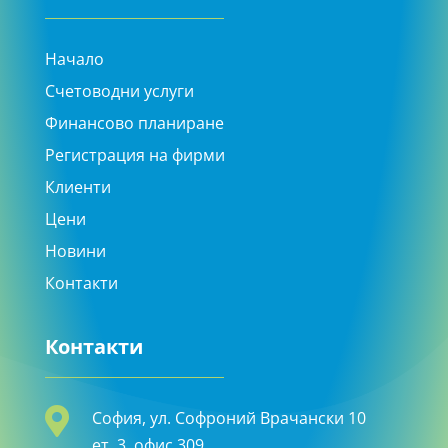
Начало
Счетоводни услуги
Финансово планиране
Регистрация на фирми
Клиенти
Цени
Новини
Контакти
Контакти

София, ул. Софроний Врачански 10
ет. 3, офис 309