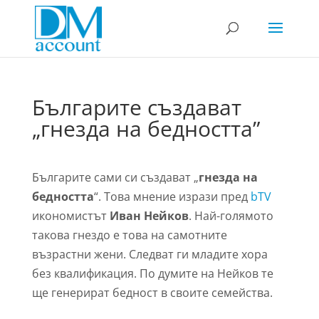
Българите създават
„гнезда на бедността”
Българите сами си създават „
гнезда на
бедността
“. Това мнение изрази пред
bTV
икономистът
Иван Нейков
. Най-голямото
такова гнездо е това на самотните
възрастни жени. Следват ги младите хора
без квалификация. По думите на Нейков те
ще генерират бедност в своите семейства.