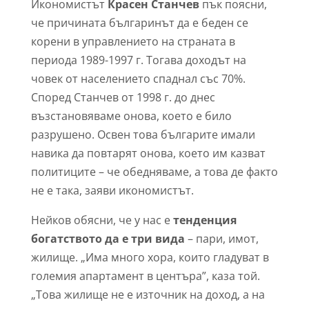
Икономистът
Красен Станчев
пък поясни,
че причината българинът да е беден се
корени в управлението на страната в
периода 1989-1997 г. Тогава доходът на
човек от населението спаднал със 70%.
Според Станчев от 1998 г. до днес
възстановяваме онова, което е било
разрушено. Освен това българите имали
навика да повтарят онова, което им казват
политиците – че обедняваме, а това де факто
не е така, заяви икономистът.
Нейков обясни, че у нас е
тенденция
богатството да е три вида
– пари, имот,
жилище. „Има много хора, които гладуват в
големия апартамент в центъра”, каза той.
„Това жилище не е източник на доход, а на