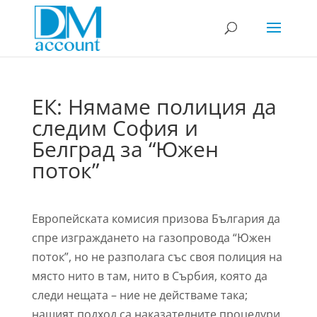
ЕК: Нямаме полиция да
следим София и
Белград за “Южен
поток”
Европейската комисия призова България да
спре изграждането на газопровода “Южен
поток”, но не разполага със своя полиция на
място нито в там, нито в Сърбия, която да
следи нещата – ние не действаме така;
нашият подход са наказателните процедури