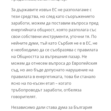
За държавите извън ЕС не разполагаме с
тези средства, но след като съоръжението
заработи, можем да поставим въпроса пред
енергийната общност, която разполага със
свои собствени инструменти, уточни тя. По
нейните думи, тъй като Сърбия не е в ЕС, не
е необходимо да се съобразява с правилата
на Общността за вътрешния пазар. Не
можем да отнесем въпроса до Европейския
съд, но ако бъде допуснато нарушение на
правилата в енергетиката, това би станало
ясно на по-късен етап – когато
тръбопроводът заработи, отбеляза
говорителят.
Независимо дали става дума за България