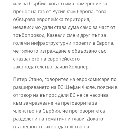
или за Сърбия, когато има намерение за
пренос на газ от Русия към Европа, това
обвързва европейска територия,
независимо дали става дума само за част от
тръбопровод. Казвали сме и друг път за
големи инфраструктурни проекти в Европа,
че тяхното изграждане е обвързано със
спазването на европейското
законодателство, заяви Холцнер.
Петер Стано, говорител на еврокомисаря по
разширяването на ЕС Щефан Фюле, поясни в
отговор на въпрос дали ЕС не се насочва
към замразяване на преговорите за
членство на Сърбия, че преговорите са
разделени на тематични глави. Докато
вътрешното законодателство на