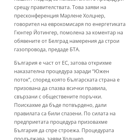
срещу правителствата. Това заяви на
пресконференция Марлене Холцнер,
говорител на еврокомисаря по енергетиката
Гюнтер Йотингер, помолена за коментар на
обявените от Белград намерения да строи
газопровода, предаде БТА.
България е част от ЕС, затова открихме
наказателна процедура заради “Южен
поток”, според която българската страна е
призована да спазва всички правила,
свързани с обществените поръчки.
Поискахме да бъде потвърдено, дали
правилата са били спазени. По силата на
предприетата процедура призовахме
България да спре строежа. Процедурата
продължава, заяви Холцнер.