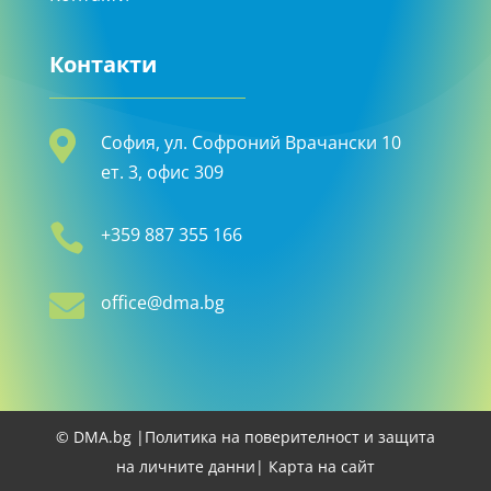
Контакти

София, ул. Софроний Врачански 10
ет. 3, офис 309

+359 887 355 166

office@dma.bg
© DMA.bg |
Политика на поверителност и защита
на личните данни
| Карта на сайт