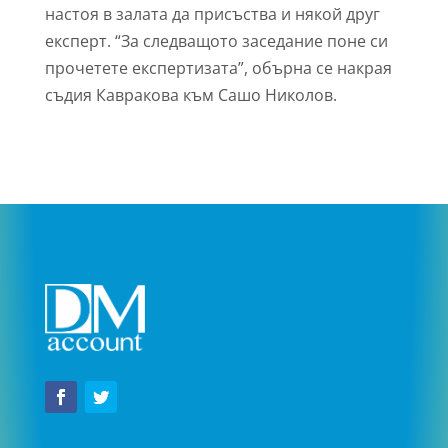
настоя в залата да присъства и някой друг
експерт. “За следващото заседание поне си
прочетете експертизата”, обърна се накрая
съдия Кавракова към Сашо Николов.