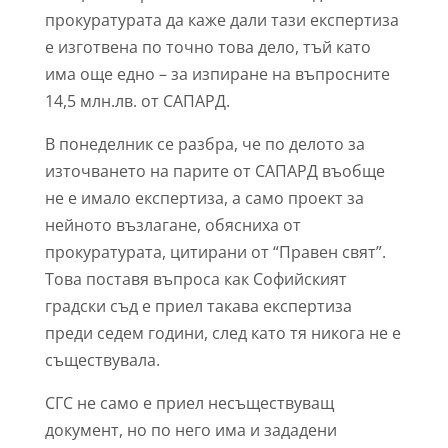
прокуратурата да каже дали тази експертиза
е изготвена по точно това дело, тъй като
има още едно – за изпиране на въпросните
14,5 млн.лв. от САПАРД.
В понеделник се разбра, че по делото за
източването на парите от САПАРД въобще
не е имало експертиза, а само проект за
нейното възлагане, обясниха от
прокуратурата, цитирани от “Правен свят”.
Това поставя въпроса как Софийският
градски съд е приел такава експертиза
преди седем години, след като тя никога не е
съществувала.
СГС не само е приел несъществуващ
документ, но по него има и зададени