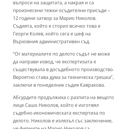
въпроси на защитата, а накрая и са
произнесени тежки осъдителни присъди –
12 години затвор за Марио Николов.
Съдията, който е сторил всичко това е
Георги Колев, който сега е шеф на
Върховния административен съд.
“От материалите по делото съдът не може
да направи извод, че експертизата е
съществувала в досъдебното производство.
Вероятно става дума за техническа грешка”,
заключи в понеделник съдия Кавракова.
Абсурдите продължиха с разпита на вещото
лице Сашо Николов, който е изготвял
съдебно-икономическата експертиза по
делото. Николов е излязъл със заключение,
че фирмите на Марио Николов са