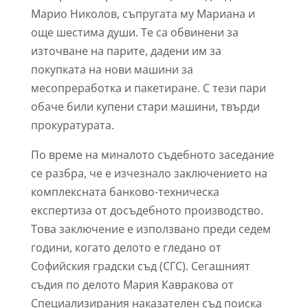
Марио Николов, съпругата му Мариана и
още шестима души. Те са обвинени за
източване на парите, дадени им за
покупката на нови машини за
месопреработка и пакетиране. С тези пари
обаче били купени стари машини, твърди
прокуратурата.
По време на миналото съдебното заседание
се разбра, че е изчезнало заключението на
комплексната банково-техническа
експертиза от досъдебното производство.
Това заключение е използвано преди седем
години, когато делото е гледано от
Софийския градски съд (СГС). Сегашният
съдия по делото Мария Кавракова от
Специализирания наказателен съд поиска