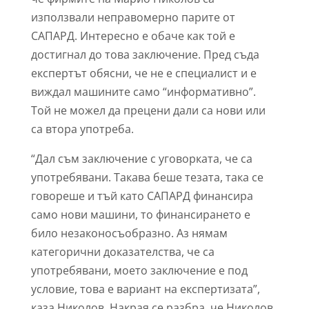
използвали неправомерно парите от
САПАРД. Интересно е обаче как той е
достигнал до това заключение. Пред съда
експертът обясни, че не е специалист и е
виждал машините само “информативно”.
Той не можел да прецени дали са нови или
са втора употреба.
“Дал съм заключение с уговорката, че са
употребявани. Такава беше тезата, така се
говореше и тъй като САПАРД финансира
само нови машини, то финансирането е
било незаконосъобразно. Аз нямам
категорични доказателства, че са
употребявани, моето заключение е под
условие, това е вариант на експертизата”,
каза Николов. Накрая се разбра, че Николов