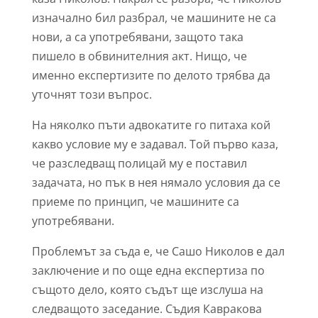
изначално бил разбрал, че машините не са
нови, а са употребявани, защото така
пишело в обвинителния акт. Нищо, че
именно експертизите по делото трябва да
уточнят този въпрос.
На няколко пъти адвокатите го питаха кой
какво условие му е задавал. Той първо каза,
че разследващ полицай му е поставил
задачата, но пък в нея нямало условия да се
приеме по принцип, че машините са
употребявани.
Проблемът за съда е, че Сашо Николов е дал
заключение и по още една експертиза по
същото дело, която съдът ще изслуша на
следващото заседание. Съдия Кавракова