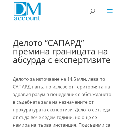
Делото “САПАРД”
премина границата на
абсурда с експертизите
Делото за източване на 14,5 млн. лева по
САПАРД напълно излезе от територията на
здравия разум в понеделник с обсъждането
в съдебната зала на назначените от
прокуратурата експертизи. Делото се гледа
от съда вече седем години, но още се
намира на първа инстанция. Подсъдими са