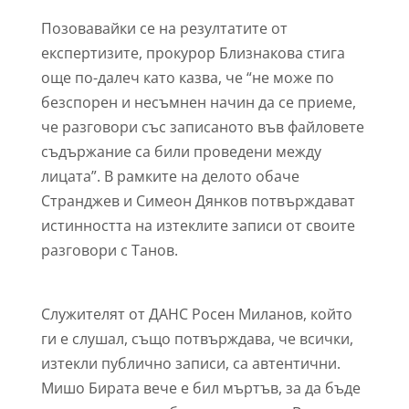
Позовавайки се на резултатите от
експертизите, прокурор Близнакова стига
още по-далеч като казва, че “не може по
безспорен и несъмнен начин да се приеме,
че разговори със записаното във файловете
съдържание са били проведени между
лицата”. В рамките на делото обаче
Странджев и Симеон Дянков потвърждават
истинността на изтеклите записи от своите
разговори с Танов.
Служителят от ДАНС Росен Миланов, който
ги е слушал, също потвърждава, че всички,
изтекли публично записи, са автентични.
Мишо Бирата вече е бил мъртъв, за да бъде