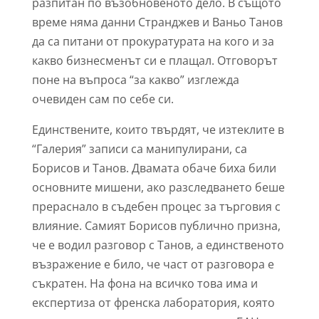
разпитан по възобновеното дело. В същото
време няма данни Странджев и Ваньо Танов
да са питани от прокуратурата на кого и за
какво бизнесменът си е плащал. Отговорът
поне на въпроса “за какво” изглежда
очевиден сам по себе си.
Единствените, които твърдят, че изтеклите в
“Галерия” записи са манипулирани, са
Борисов и Танов. Двамата обаче биха били
основните мишени, ако разследването беше
прераснало в съдебен процес за търговия с
влияние. Самият Борисов публично призна,
че е водил разговор с Танов, а единственото
възражение е било, че част от разговора е
съкратен. На фона на всичко това има и
експертиза от френска лаборатория, която