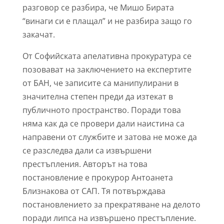
разговор се разбира, че Мишо Бирата
“винаги си е плащал” и не разбира защо го
закачат.
От Софийската апелативна прокуратура се
позовават на заключението на експертите
от БАН, че записите са манипулирани в
значителна степен преди да изтекат в
публичното пространство. Поради това
няма как да се провери дали наистина са
направени от службите и затова не може да
се разследва дали са извършени
престъпления. Авторът на това
постановление е прокурор Антоанета
Близнакова от САП. Тя потвърждава
постановлението за прекратяване на делото
поради липса на извършено престъпление.