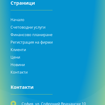
Страници
Начало
Счетоводни услуги
Финансово планиране
Регистрация на фирми
Клиенти
Цени
Новини
Контакти
Контакти

София, ул. Софроний Врачански 10