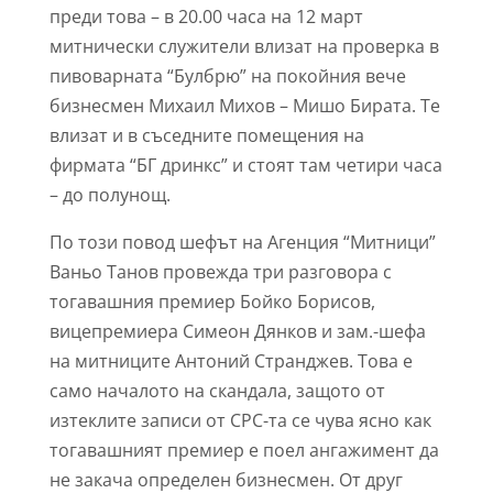
преди това – в 20.00 часа на 12 март
митнически служители влизат на проверка в
пивоварната “Булбрю” на покойния вече
бизнесмен Михаил Михов – Мишо Бирата. Те
влизат и в съседните помещения на
фирмата “БГ дринкс” и стоят там четири часа
– до полунощ.
По този повод шефът на Агенция “Митници”
Ваньо Танов провежда три разговора с
тогавашния премиер Бойко Борисов,
вицепремиера Симеон Дянков и зам.-шефа
на митниците Антоний Странджев. Това е
само началото на скандала, защото от
изтеклите записи от СРС-та се чува ясно как
тогавашният премиер е поел ангажимент да
не закача определен бизнесмен. От друг