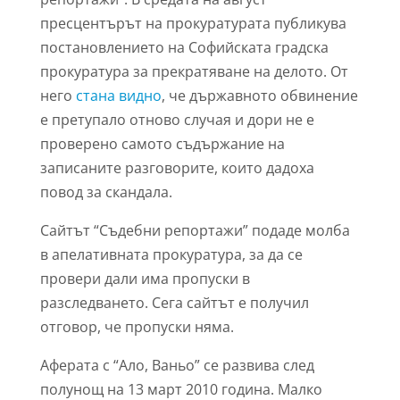
пресцентърът на прокуратурата публикува
постановлението на Софийската градска
прокуратура за прекратяване на делото. От
него
стана видно
, че държавното обвинение
е претупало отново случая и дори не е
проверено самото съдържание на
записаните разговорите, които дадоха
повод за скандала.
Сайтът “Съдебни репортажи” подаде молба
в апелативната прокуратура, за да се
провери дали има пропуски в
разследването. Сега сайтът е получил
отговор, че пропуски няма.
Аферата с “Ало, Ваньо” се развива след
полунощ на 13 март 2010 година. Малко