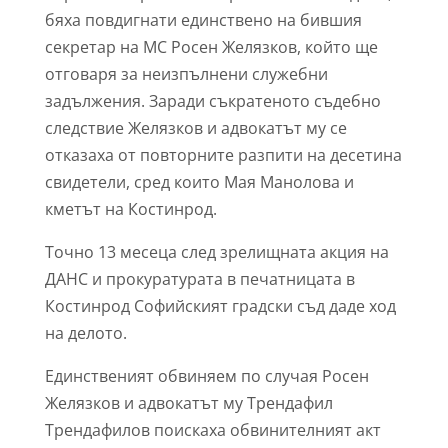
бяха повдигнати единствено на бившия
секретар на МС Росен Желязков, който ще
отговаря за неизпълнени служебни
задължения. Заради съкратеното съдебно
следствие Желязков и адвокатът му се
отказаха от повторните разпити на десетина
свидетели, сред които Мая Манолова и
кметът на Костинрод.
Точно 13 месеца след зрелищната акция на
ДАНС и прокуратурата в печатницата в
Костинрод Софийският градски съд даде ход
на делото.
Единственият обвиняем по случая Росен
Желязков и адвокатът му Трендафил
Трендафилов поискаха обвинителният акт