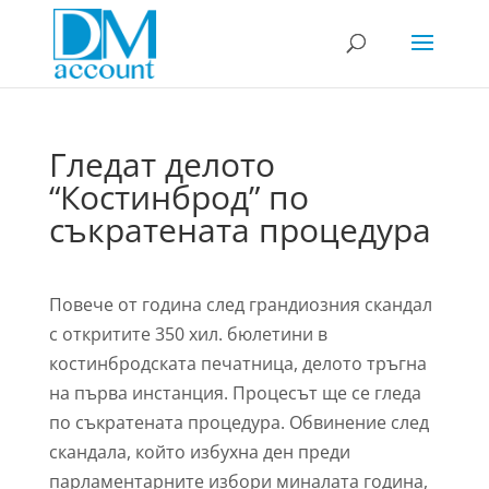
Гледат делото
“Костинброд” по
съкратената процедура
Повече от година след грандиозния скандал
с откритите 350 хил. бюлетини в
костинбродската печатница, делото тръгна
на първа инстанция. Процесът ще се гледа
по съкратената процедура. Обвинение след
скандала, който избухна ден преди
парламентарните избори миналата година,