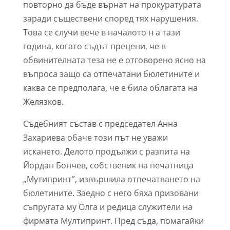
повторно да бъде върнат на прокуратурата
заради съществени според тях нарушения.
Това се случи вече в началото н а тази
година, когато съдът прецени, че в
обвинителната теза не е отговорено ясно на
въпроса защо са отпечатани бюлетините и
каква се предполага, че е била облагата на
Желязков.
Съдебният състав с председател Анна
Захариева обаче този път не уважи
искането. Делото продължи с разпита на
Йордан Бончев, собственик на печатница
„Мутипринт”, извършила отпечатването на
бюлетините. Заедно с него бяха призовани
съпругата му Олга и редица служители на
фирмата Мултипринт. Пред съда, помагайки