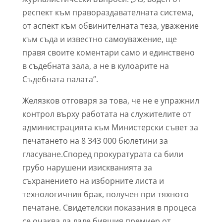
респект към правораздавателната система,
от аспект към обвинителната теза, уважение
към съда и известно самоуважение, ще
правя своите коментари само и единствено
в съдебната зала, а не в кулоарите на
Съдебната палата”.
Желязков отговаря за това, че не е упражнил
контрол върху работата на служителите от
администрацията към Министерски съвет за
печатането на 8 343 000 бюлетини за
гласуване.Според прокуратурата са били
грубо нарушени изискванията за
съхранението на изборните листа и
технологичния брак, получен при тяхното
печатане. Свидетелски показания в процеса
се очаква да даде бившия премиер от