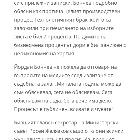
си с прилежни записки, Бончев подробно
обясни как протича целият производствен
процес. Технологичният брак, който са
заложили при печатането на изборните
листа е бил 7 процента. По думите на
бизнесмена процентът дори е бил занижен с
цел икономия на хартия.
Йордан Бончев не пожела да отговаря на
въпросите на медиите след излизане от
съдебната зала: „Миналата година може да
съм обяснявал, сега не обяснявам. Сега
обяснявам на съда. Сега вече има дело.
Процесът е публичен, влизате и чувате”.
Бившият главен секретар на Министерски
съвет Росен Желязков също отклони всички
журналистически въпроси: „Аз, воден от