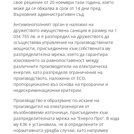
свое решение от 20 ноември тази година, което
може да се обжалва в срок от 14 дни пред
Върховния административен съд.
Антимонополният орган е наложил на
дружеството имуществена санкция в размер на 1
034 755 лв. и е разпоредил на дружеството да
осъществява управление на производствените
мощности, присъединени към собствената му
разпределителна мрежа, което да гарантира
изискването за равнопоставеност между
различните производители на електрическа
енергия, като разпределя ограничения на
производството, наложени от ЕСО,
пропорционално въз основа на прозрачни и
недискриминационни критерии.
Производство е образуване по искане на
производител на електроенергия от
възобновяеми източници, присъединен към
разпределителната мрежа на “Енерго-Про”. В хода
му КЗК е установила, че в определените от
нормативната уредба случаи, като например