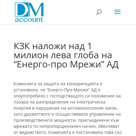
КЗК наложи над 1
милион лева глоба на
“Енерго-про Мрежи” АД
Комисията за защита на конкуренцията е
установила, че “Енерго-Про Мрежи” АД е
злоупотребило с господстващото си положение на
пазара на разпределение на електрическа
енергия в нарушение на антимонополния закон,
като дружеството е осъществявало управление на
производствените мощности, присъединени към
мрежата по непропорционален начин, обясняват
от ведомството. Комисията е постановила това със