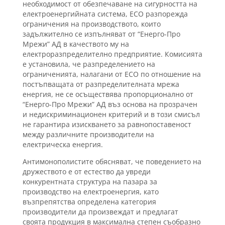
необходимост от обезпечаване на сигурността на
електроенергийната система, ЕСО разпорежда
ограничения на производството, които
задължително се изпълняват от “Енерго-Про
Мрежи” АД в качеството му на
електроразпределително предприятие. Комисията
е установила, че разпределението на
ограниченията, налагани от ЕСО по отношение на
постъпващата от разпределителната мрежа
енергия, не се осъществява пропорционално от
“Енерго-Про Мрежи” АД въз основа на прозрачен
и недискриминационен критерий и в този смисъл
не гарантира изискването за равнопоставеност
между различните производители на
електрическа енергия.
Антимонополистите обясняват, че поведението на
дружеството е от естество да увреди
конкурентната структура на пазара за
производство на електроенергия, като
възпрепятства определена категория
производители да произвеждат и предлагат
своята продукция в максимална степен съобразно