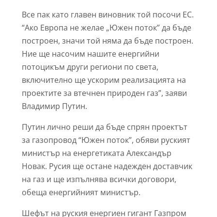
Все пак като главен виновник той посочи ЕС.
“Ако Европа не желае „Южен поток” да бъде
построен, значи той няма да бъде построен.
Ние ще насочим нашите енергийни
потоцикъм други региони по света,
включително ще ускорим реализацията на
проектите за втечнен природен газ”, заяви
Владимир Путин.
Путин лично реши да бъде спрян проектът
за газопровод “Южен поток”, обяви руският
министър на енергетиката Александър
Новак. Русия ще остане надежден доставчик
на газ и ще изпълнява всички договори,
обеща енергийният министър.
Шефът на руския енергиен гигант Газпром