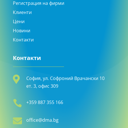
Регистрация на фирми
Клиенти
Цени
Новини
Контакти
Контакти

София, ул. Софроний Врачански 10
ет. 3, офис 309

+359 887 355 166

office@dma.bg