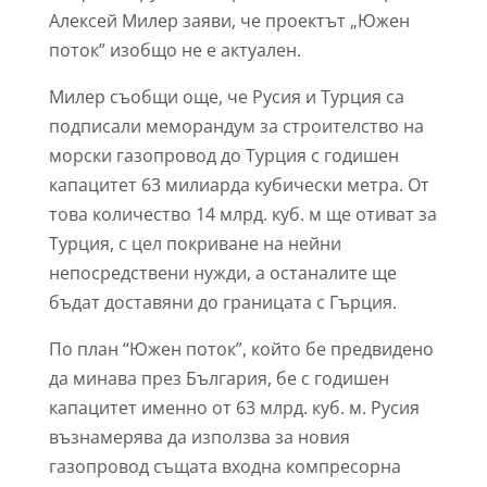
Алексей Милер заяви, че проектът „Южен
поток” изобщо не е актуален.
Милер съобщи още, че Русия и Турция са
подписали меморандум за строителство на
морски газопровод до Турция с годишен
капацитет 63 милиарда кубически метра. От
това количество 14 млрд. куб. м ще отиват за
Турция, с цел покриване на нейни
непосредствени нужди, а останалите ще
бъдат доставяни до границата с Гърция.
По план “Южен поток”, който бе предвидено
да минава през България, бе с годишен
капацитет именно от 63 млрд. куб. м. Русия
възнамерява да използва за новия
газопровод същата входна компресорна