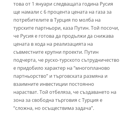
това от 1 януари следващата година Русия
ще намали с 6 процента цената на газа за
потребителите в Турция по молба на
турските партньори, каза Путин. Той посочи,
че Русия е готова да продължи да снижава
цената в хода на реализацията на
съвместните крупни проекти. Путин
подчерта, че руско-турското сътрудничество
е придобило характер на “многопланово
партньорство” и търговската размяна и
взаимните инвестиции постоянно
нарастват. Той отбеляза, че създаването на
зона за свободна търговия с Турция е
“сложна, но осъществима задача”.