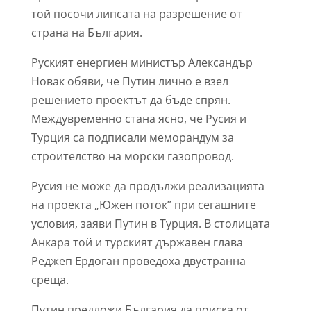
той посочи липсата на разрешение от
страна на България.
Руският енергиен министър Александър
Новак обяви, че Путин лично е взел
решението проектът да бъде спрян.
Междувременно стана ясно, че Русия и
Турция са подписали меморандум за
строителство на морски газопровод.
Русия не може да продължи реализацията
на проекта „Южен поток” при сегашните
условия, заяви Путин в Турция. В столицата
Анкара той и турският държавен глава
Реджеп Ердоган проведоха двустранна
среща.
Путин предложи България да поиска от