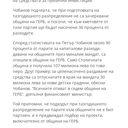
на средствата за публични инвестиции.
Чобанов подчерта, че при подготовката на
тазгодишното разпределение не са зачерквани
общини на ГЕРБ, и посочи, че към кметовете от
тази партия ще бъдат насочени 36 процента от
разходите.
Според статистиката на Петър Чобанов около 90
процента от парите за капиталови разходи,
давани на общините през миналия мандат, са
отишли в общини на ГЕРБ. Само Столичната
община е получила 107 милиона лева по това
перо. Друг пример за целенасочено раздаване на
средства са отпуснатите в края на мандата 30
милиона лева за нови детски градини, обясни
Чобанов. “Всичките отиват в седем общини на
ГЕРБ”, допълни финансовият министър.
Той припомни, че подходът при тазгодишното
разпределение на парите към общините не е бил
партиен, и е предвиждал подбор на проекти,
включително от общини на ГЕРБ.