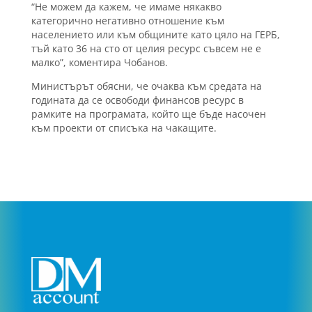
“Не можем да кажем, че имаме някакво
категорично негативно отношение към
населението или към общините като цяло на ГЕРБ,
тъй като 36 на сто от целия ресурс съвсем не е
малко”, коментира Чобанов.
Министърът обясни, че очаква към средата на
годината да се освободи финансов ресурс в
рамките на програмата, който ще бъде насочен
към проекти от списъка на чакащите.