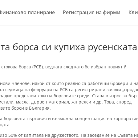
Финансово планиране
Регистрация на фирми
Кли
та борса си купиха русенската
стокова борса (РСБ), веднага след като бе избран новият й
 нови членове, някой от които реално са работещи брокери и н
ата седмица на февруари на РСБ са регистрирани заявки „прода
 радио представители на борсовите среди. Става въпрос за бър
етали, масла, дървен материал, жп релси и др. Това, според
овите борси в България.
а борсовата търговия и възможна концентрация на корпорати
цата.
изо 50% от капитала на дружеството. На заседание на Съвета н