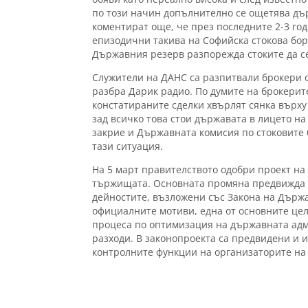
по този начин допълнително се ощетява дъ
коментират още, че през последните 2-3 год
епизодични такива на Софийска стокова борс
Държавния резерв разпорежда стоките да се
Служители на ДАНС са разпитвали брокери о
разбра Дарик радио. По думите на брокерит
констатираните сделки хвърлят сянка върху 
зад всичко това стои държавата в лицето на
закриe и Държавната комисия по стоковите 
тази ситуация.
На 5 март правителството одобри проект на
тържищата. Основната промяна предвижда 
дейностите, възложени със Закона на Държ
официалните мотиви, eдна от основните цел
процеса по оптимизация на държавната адм
разходи. В законопроекта са предвидени и 
контролните функции на организаторите на