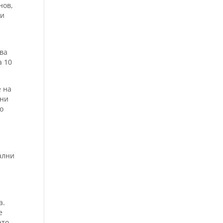
нов,
 и
два
а 10
е на
ени
о
ални
а.
е
ато