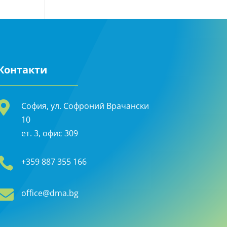
Контакти

София, ул. Софроний Врачански
10
ет. 3, офис 309

+359 887 355 166

office@dma.bg