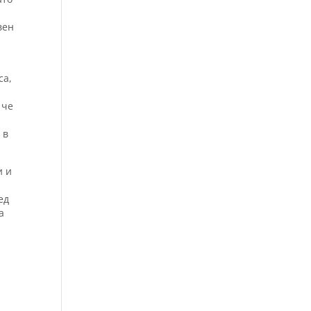
вен
са,
 че
 в
и и
ед
а