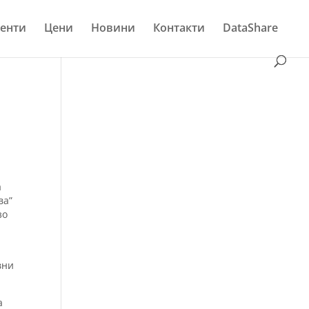
енти
Цени
Новини
Контакти
DataShare
а
ва”
зо
вни
а