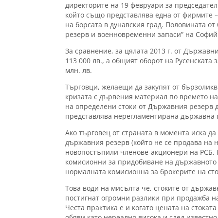
директорите на 19 февруари за председател
който също представлява една от фирмите –
на борсата в дунавския град. Половината о
резерв и военновременни запаси” на Софийс
За сравнение, за цялата 2013 г. от Държавн
113 000 лв., а общият оборот на Русенската
млн. лв.
Търговци, желаещи да закупят от бързоликви
кризата с дървения материал по времето н
на определени стоки от Държавния резерв д
представлява нерегламентирана държавна 
Ако търговец от страната в момента иска да
държавния резерв (който не се продава на н
новопостъпили членове-акционери на РСБ. 
комисионни за придобиване на държавното и
нормалната комисионна за брокерите на сток
Това води на мисълта че, стоките от държав
постигнат огромни разлики при продажба на
Честа практика е и когато цената на стокат
обяви като нереално висока и след известно