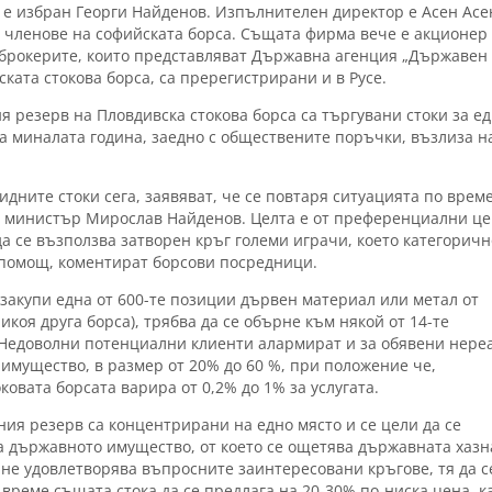
 е избран Георги Найденов. Изпълнителен директор е Асен Асе
 членове на софийската борса. Същата фирма вече е акционер
т брокерите, които представляват Държавна агенция „Държавен
ката стокова борса, са пререгистрирани и в Русе.
ия резерв на Пловдивска стокова борса са търгувани стоки за е
 за миналата година, заедно с обществените поръчки, възлиза н
дните стоки сега, заявяват, че се повтаря ситуацията по врем
а министър Мирослав Найденов. Целта е oт преференциални ц
а се възползва затворен кръг големи играчи, което категоричн
помощ, коментират борсови посредници.
 закупи една от 600-те позиции дървен материал или метал от
икоя друга борса), трябва да се обърне към някой от 14-те
Недоволни потенциални клиенти алармират и за обявени нере
мущество, в размер от 20% до 60 %, при положение че,
овата борсата варира от 0,2% до 1% за услугата.
ния резерв са концентрирани на едно място и се цели да се
 държавното имущество, от което се ощетява държавната хазн
а не удовлетворява въпросните заинтересовани кръгове, тя да с
 време същата стока да се предлага на 20-30% по-ниска цена, к