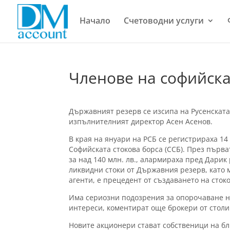
Начало
Счетоводни услуги
Членове на софийска
Държавният резерв се изсипа на Русенската 
изпълнителният директор Aсен Асенов.
В края на януари на РСБ се регистрираха 14
Софийската стокова борса (ССБ). През първ
за над 140 млн. лв., алармираха пред Дарик
ликвидни стоки от Държавния резерв, като м
агенти, e прецедент от създаването на сток
Има сериозни подозрения за опорочаване н
интереси, коментират още брокери от столи
Новите акционери стават собственици на бл