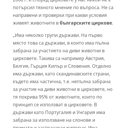
потърсил тяхното мнение по въпроса. Не са
направени и проверки при какви условия
живеят животните в
българските циркове
.
„Има няколко групи държави. На първо
място това са държави, в които има пълна
забрана за участието на диви животни в
цирковете. Такива са например Австрия,
Белгия, Гърция Кипър и Словения. Отделно
има държави, като скандинавските страни,
където има частична, т.е. непълна забрана
за участие на диви животни в цирковете, но
тя покрива 95% от животните, които по
принцип се използват в цирковете. В
държави като Португалия и Унгария има
забрана за използване на слонове и
примати и застрашени животни. Има