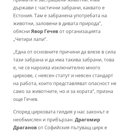
държави с частични забрани, каквато е
Естония. Там е забранена употребата на
животни, заловени в дивата природа”,
обясни
Явор Гечев
от организацията
„Четири лапи”.
„Една от основните причини да влезе в сила
тази забрана и да има такива забрани, това
е, че се нароиха изключително много
циркове, с неясен статут и неясен стандарт
на работа, които представляват опасност не
само за животните, но и за хората”, призна
още Гечев.
Според цирковата гилдия у нас законът е
необмислен и прибързан.
Драгомир
Драганов
от Софийския пътуващ цирк е