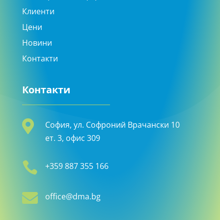
Клиенти
Цени
Новини
Контакти
Контакти

София, ул. Софроний Врачански 10
ет. 3, офис 309

+359 887 355 166

office@dma.bg