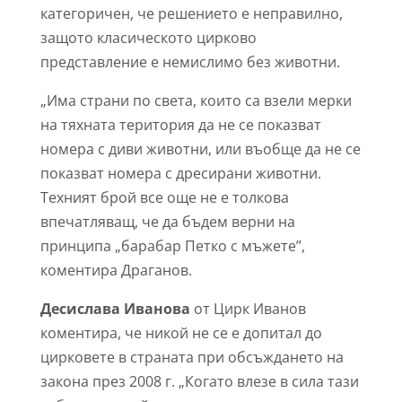
категоричен, че решението е неправилно,
защото класическото цирково
представление е немислимо без животни.
„Има страни по света, които са взели мерки
на тяхната територия да не се показват
номера с диви животни, или въобще да не се
показват номера с дресирани животни.
Техният брой все още не е толкова
впечатляващ, че да бъдем верни на
принципа „барабар Петко с мъжете”,
коментира Драганов.
Десислава Иванова
от Цирк Иванов
коментира, че никой не се е допитал до
цирковете в страната при обсъждането на
закона през 2008 г. „Когато влезе в сила тази