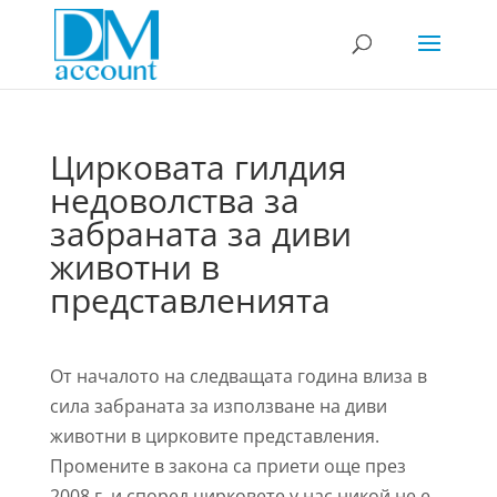
Цирковата гилдия
недоволства за
забраната за диви
животни в
представленията
От началото на следващата година влиза в
сила забраната за използване на диви
животни в цирковите представления.
Промените в закона са приети още през
2008 г. и според цирковете у нас никой не е