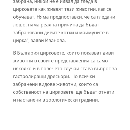
забрана, никой не е идвал да гледа в
цирковете как живеят тези животни, как се
обучават. Няма предпоставки, че са гледани
лошо, няма реална причина да бъдат
забранявани дивите котки и маймуните в
цирка”, заяви Иванова.
В България цирковете, които показват диви
животни в своите представления са само
няколко и в повечето случаи става въпрос за
гастролиращи дресьори. Но всички
забранени видове животни, които са
собственост на цирковете, ще бъдат отнети
и настанени в зоологически градини.