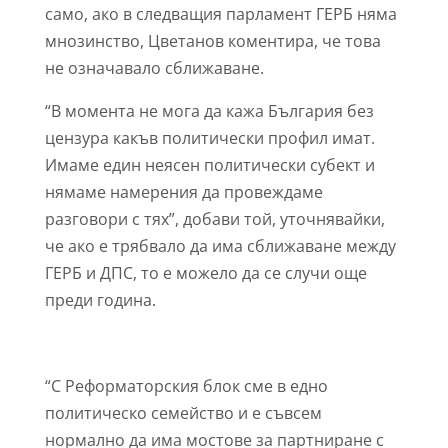
само, ако в следващия парламент ГЕРБ няма
мнозинство, Цветанов коментира, че това
не означавало сближаване.
“В момента не мога да кажа България без
цензура какъв политически профил имат.
Имаме един неясен политически субект и
нямаме намерения да провеждаме
разговори с тях”, добави той, уточнявайки,
че ако е трябвало да има сближаване между
ГЕРБ и ДПС, то е можело да се случи още
преди година.
“С Реформаторския блок сме в едно
политическо семейство и е съвсем
нормално да има мостове за партниране с