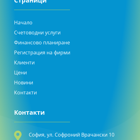
Страници
Начало
Счетоводни услуги
Финансово планиране
Регистрация на фирми
Клиенти
Цени
Новини
Контакти
Контакти

София, ул. Софроний Врачански 10