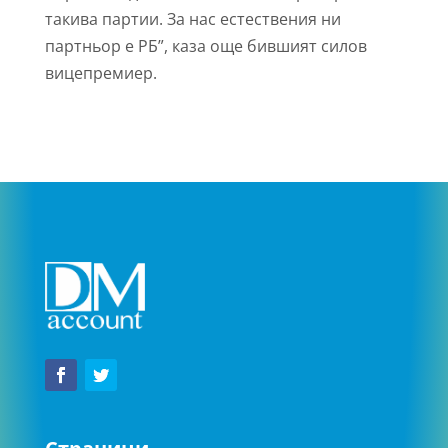
такива партии. За нас естествения ни
партньор е РБ”, каза още бившият силов
вицепремиер.