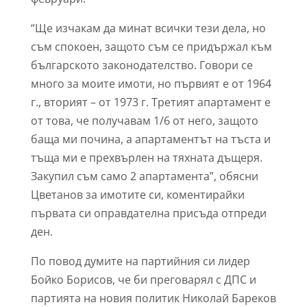
“Ще изчакам да минат всички тези дела, но
съм спокоен, защото съм се придържал към
българското законодателство. Говори се
много за моите имоти, но първият е от 1964
г., вторият – от 1973 г. Третият апартамент е
от това, че получавам 1/6 от него, защото
баща ми почина, а апартаментът на тъста и
тъща ми е прехвърлен на тяхната дъщеря.
Закупил съм само 2 апартамента”, обясни
Цветанов за имотите си, коментирайки
първата си оправдателна присъда отпреди
ден.
По повод думите на партийния си лидер
Бойко Борисов, че би преговарял с ДПС и
партията на новия политик Николай Бареков