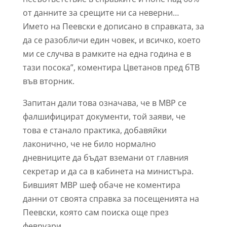
от данните за срещите ни са неверни…
Името на Пеевски е дописано в справката, за
да се разобличи един човек, и всичко, което
ми се случва в рамките на една година е в
тази посока”, коментира Цветанов пред бТВ
във вторник.
Запитан дали това означава, че в МВР се
фалшифицират документи, той заяви, че
това е станало практика, добавяйки
лаконично, че не било нормално
дневниците да бъдат вземани от главния
секретар и да са в кабинета на министъра.
Бившият МВР шеф обаче не коментира
данни от своята справка за посещенията на
Пеевски, която сам поиска още през
февруари.