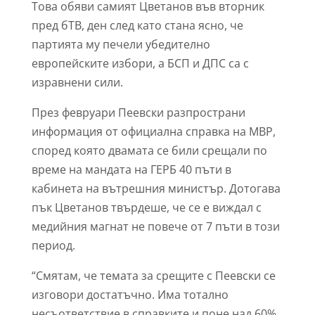
Това обяви самият Цветанов във вторник
пред бТВ, ден след като стана ясно, че
партията му печели убедително
европейските избори, а БСП и ДПС са с
изравнени сили.
През февруари Пеевски разпространи
информация от официална справка на МВР,
според която двамата се били срещали по
време на мандата на ГЕРБ 40 пъти в
кабинета на вътрешния министър. Дотогава
пък Цветанов твърдеше, че се е виждал с
медийния магнат не повече от 7 пъти в този
период.
“Смятам, че темата за срещите с Пеевски се
изговори достатъчно. Има тотално
несъответствие в справките и поне над 60%