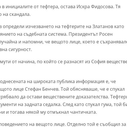
а в инициалите от тефтера, остава Искра Фидосова. Тя
 на скандала.
 определи изчезването на тефтерите на Златанов като
оянието на съдебната система. Президентът Росен
лучайна и напомни, че вещото лице, което е съхранявал
вна сигурност.
ути от начина, по който се разнасят из София веществ
однесената на широката публика информация е, че
ещото лице Стефан Бенчев. Той обясняваше, че е спукал
 трябвало да остави веществените доказателства. Тефтер
ументи на задната седалка. След като спукал гума, той б
чи и тогава някой му отмъкнал чантичката.
поведението на вещото лице. Отделно той е съобщил за