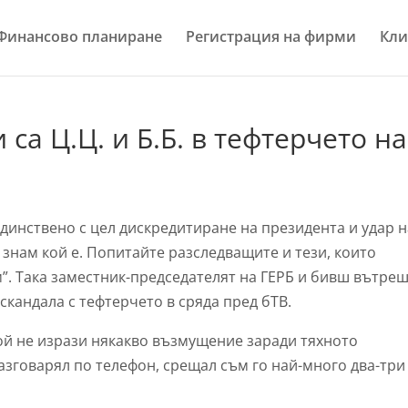
Финансово планиране
Регистрация на фирми
Кли
са Ц.Ц. и Б.Б. в тефтерчето на
динствено с цел дискредитиране на президента и удар н
не знам кой е. Попитайте разследващите и тези, които
м”. Така заместник-председателят на ГЕРБ и бивш вътре
кандала с тефтерчето в сряда пред бТВ.
ой не изрази някакво възмущение заради тяхното
азговарял по телефон, срещал съм го най-много два-три