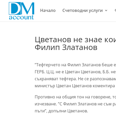
Начало
Счетоводни услуги
Цветанов не знае кои 
Филип Златанов
”Тефтерчето на Филип Златанов беше е
ГЕРБ. Ц.Ц. не е Цветан Цветанов, Б.Б. 
съхраняват тефтера. Не се разпознава
министър Цветан Цветанов коментира с
Противно на общия тон на говорене, т
изчезване. ”С Филип Златанов не съм р
пъти”, допълни Цветанов.