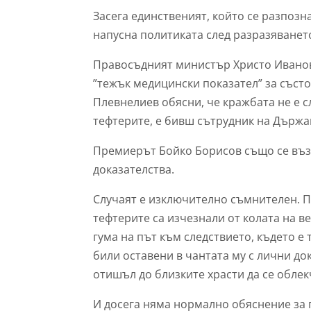
Засега единственият, който се разпозн
напусна политиката след разразяването
Правосъдният министър Христо Иванов
”тежък медицински показател” за съст
Плевнелиев обясни, че кражбата не е с
тефтерите, е бивш сътрудник на Държа
Премиерът Бойко Борисов също се възм
доказателства.
Случаят е изключително съмнителен. П
тефтерите са изчезнали от колата на в
гума на път към следствието, където е
били оставени в чантата му с лични док
отишъл до близките храсти да се облек
И досега няма нормално обяснение за 