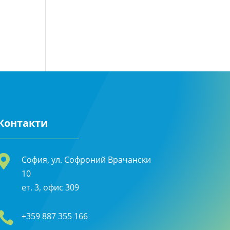
Контакти

София, ул. Софроний Врачански
10
ет. 3, офис 309

+359 887 355 166