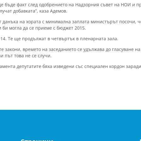
е бъде факт след одобрението на Надзорния съвет на НОИ и п
учат добавката”, каза Адемов.
т данъка на хората с минимална заплата министърът посочи, ч
 би могла да се приеме с бюджет 2015.
14. Те ще продължат в четвъртък в пленарната зала.
 закони, времето на заседанието се удължава до гласуване на
и път това не се случи.
амента депутатите бяха изведени със специален кордон зарад