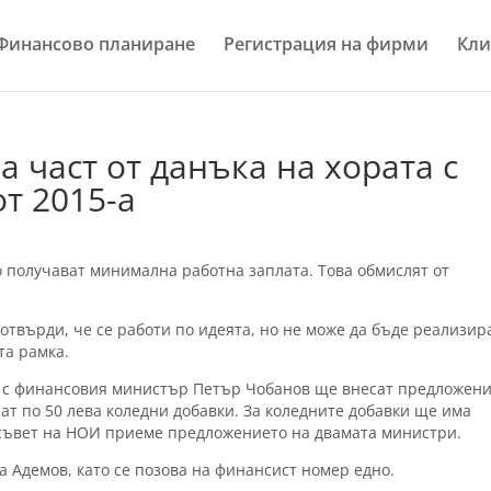
Финансово планиране
Регистрация на фирми
Кли
 част от данъка на хората с
т 2015-а
о получават минимална работна заплата. Това обмислят от
твърди, че се работи по идеята, но не може да бъде реализир
та рамка.
о с финансовия министър Петър Чобанов ще внесат предложен
ат по 50 лева коледни добавки. За коледните добавки ще има
съвет на НОИ приеме предложението на двамата министри.
за Адемов, като се позова на финансист номер едно.