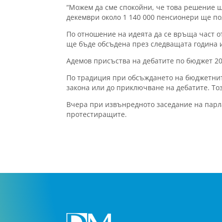
“Можем да сме спокойни, че това решение щ
декември около 1 140 000 пенсионери ще пол
По отношение на идеята да се връща част о
ще бъде обсъдена през следващата година и
Адемов присъства на дебатите по бюджет 20
По традиция при обсъждането на бюджетните
закона или до приключване на дебатите. Тоз
Вчера при извънредното заседание на парл
протестиращите.