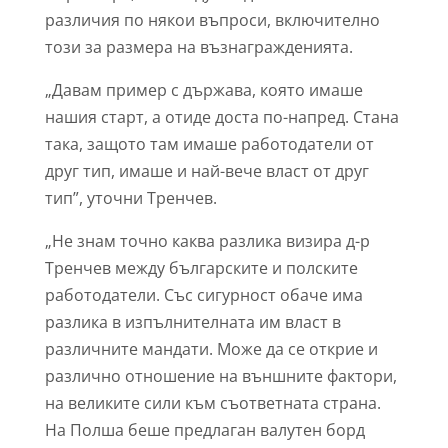
различия по някои въпроси, включително
този за размера на възнагражденията.
„Давам пример с държава, която имаше
нашия старт, а отиде доста по-напред. Стана
така, защото там имаше работодатели от
друг тип, имаше и най-вече власт от друг
тип”, уточни Тренчев.
„Не знам точно каква разлика визира д-р
Тренчев между българските и полските
работодатели. Със сигурност обаче има
разлика в изпълнителната им власт в
различните мандати. Може да се открие и
различно отношение на външните фактори,
на великите сили към съответната страна.
На Полша беше предлаган валутен борд