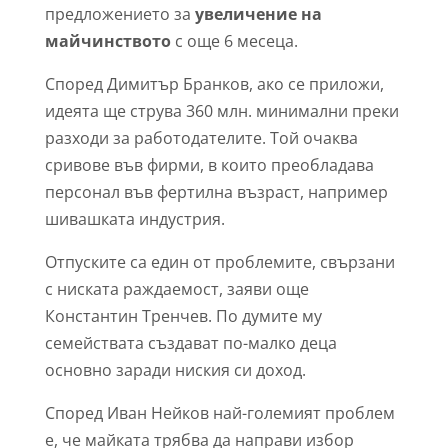
предложението за
увеличение на
майчинството
с още 6 месеца.
Според Димитър Бранков, ако се приложи,
идеята ще струва 360 млн. минимални преки
разходи за работодателите. Той очаква
сривове във фирми, в които преобладава
персонал във фертилна възраст, например
шивашката индустрия.
Отпуските са един от проблемите, свързани
с ниската раждаемост, заяви още
Константин Тренчев. По думите му
семействата създават по-малко деца
основно заради ниския си доход.
Според Иван Нейков най-големият проблем
е, че майката трябва да направи избор