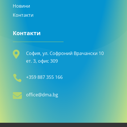
Новини
Контакти
Контакти

София, ул. Софроний Врачански 10
ет. 3, офис 309

+359 887 355 166

office@dma.bg