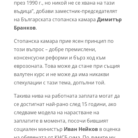
през 1990 г., но никой не се хвана на тази
въдица”, добави заместник-председателят
на Българската стопанска камара
Димитър
Бранков
.
Стопанска камара прие ясен принцип по
този въпрос – добре премислени,
консенсусни реформи и бърз ход към
еврозоната. Това може да стане при същия
валутен курс и не може да има никакви
спекулации с тази тема, допълни той.
Такива нива на работната заплата могат да
се достигнат най-рано след 15 години, ако
следваме модела на нарастване на
заплатите в момента, посочи бившият
социален министър
Иван Нейков
в оценка
на обявената от КНСБ сума. По думите му