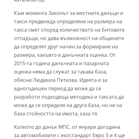
Към момента Законът за местните данъци и
такси предвижда определяне на размера на
такса смет според количеството на битовите
отпадъци, но дава възможност на общините
да определят друг начин за формиране на
размера, какъвто е данъчната оценка. От
2015-та година данъчната и пазарната
оценка няма да служат за такава база,
обясни Людмила Петкова. Идеята е за
едногодишен период да може да се
разработи подходяща методика и таксата да
може да се определя на друга база, но не на
база стойността на имота, каза тя.
Колкото до данък МПС, от януари догодина
за автомобилите с екостандарт Евро 3 и 4 ще