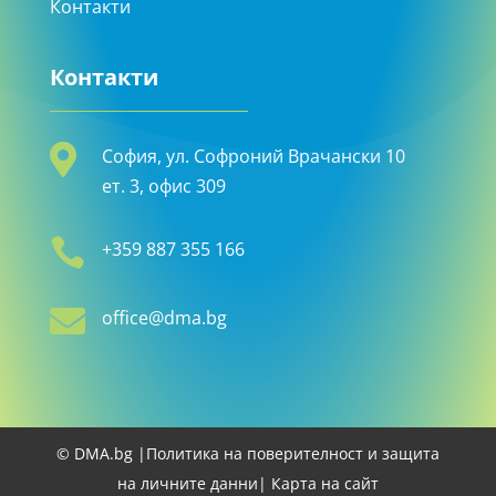
Контакти
Контакти

София, ул. Софроний Врачански 10
ет. 3, офис 309

+359 887 355 166

office@dma.bg
© DMA.bg |
Политика на поверителност и защита
на личните данни
| Карта на сайт