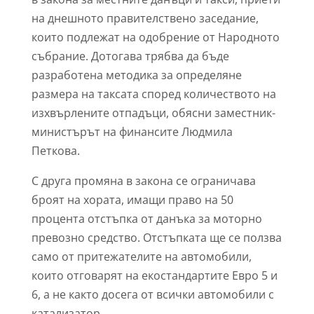
на днешното правителствено заседание,
които подлежат на одобрение от Народното
събрание. Дотогава трябва да бъде
разработена методика за определяне
размера на таксата според количеството на
изхвърлените отпадъци, обясни заместник-
министърът на финансите Людмила
Петкова.
С друга промяна в закона се ограничава
броят на хората, имащи право на 50
процента отстъпка от данъка за моторно
превозно средство. Отстъпката ще се ползва
само от притежателите на автомобили,
които отговарят на екостандартите Евро 5 и
6, а не както досега от всички автомобили с
катализатор.