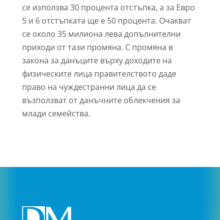
се използва 30 процента отстъпка, а за Евро
5 и 6 отстъпката ще е 50 процента. Очакват
се около 35 милиона лева допълнителни
приходи от тази промяна. С промяна в
закона за данъците върху доходите на
физическите лица правителството даде
право на чуждестранни лица да се
възползват от данъчните облекчения за
млади семейства.