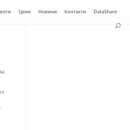
енти
Цени
Новини
Контакти
DataShare
за
то
а
и