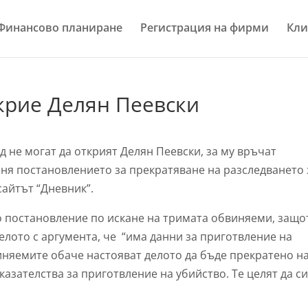
Финансово планиране
Регистрация на фирми
Кли
крие Делян Пеевски
 не могат да открият Делян Пеевски, за му връчат
еня постановлението за прекратяване на разследването 
сайтът “Дневник”.
о постановление по искане на тримата обвиняеми, защо
лото с аргумента, че “има данни за приготвление на
виняемите обаче настояват делото да бъде прекратено н
казателства за приготвление на убийство. Те целят да с