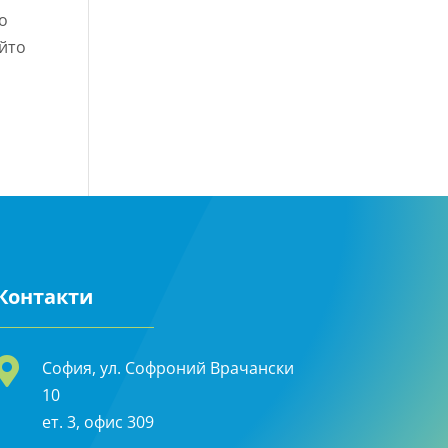
о
ойто
Контакти

София, ул. Софроний Врачански
10
ет. 3, офис 309