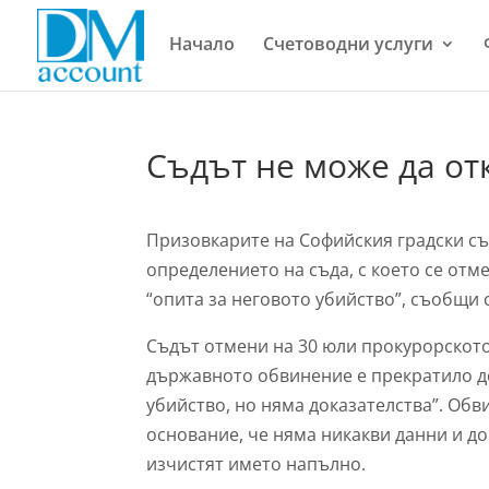
Начало
Счетоводни услуги
Съдът не може да от
Призовкарите на Софийския градски съд
определението на съда, с което се отм
“опита за неговото убийство”, съобщи 
Съдът отмени на 30 юли прокурорскот
държавното обвинение е прекратило де
убийство, но няма доказателства”. Об
основание, че няма никакви данни и до
изчистят името напълно.