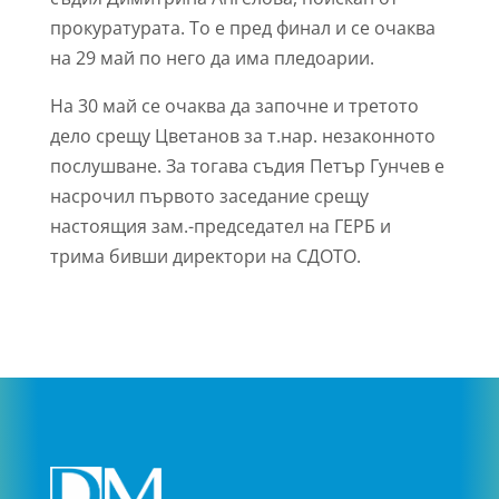
прокуратурата. То е пред финал и се очаква
на 29 май по него да има пледоарии.
На 30 май се очаква да започне и третото
дело срещу Цветанов за т.нар. незаконното
послушване. За тогава съдия Петър Гунчев е
насрочил първото заседание срещу
настоящия зам.-председател на ГЕРБ и
трима бивши директори на СДОТО.