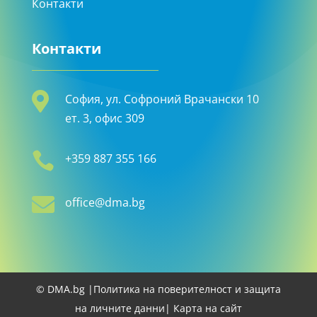
Контакти
Контакти

София, ул. Софроний Врачански 10
ет. 3, офис 309

+359 887 355 166

office@dma.bg
© DMA.bg |
Политика на поверителност и защита
на личните данни
| Карта на сайт