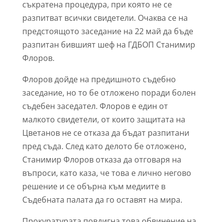
съкратена процедура, при която не се
разпитват всички свидетели. Очаква се на
предстоящото заседание на 22 май да бъде
разпитан бившият шеф на ГДБОП Станимир
Флоров.
Флоров дойде на предишното съдебно
заседание, но то бе отложено поради болен
съдебен заседател. Флоров е един от
малкото свидетели, от които защитата на
Цветанов не се отказа да бъдат разпитани
пред съда. След като делото бе отложено,
Станимир Флоров отказа да отговаря на
въпроси, като каза, че това е лично негово
решение и се обърна към медиите в
Съдебната палата да го оставят на мира.
Прокуратурата повдигна това обвинение на