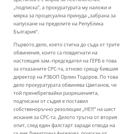
„подписка”, а прокуратурата му наложи и
мярка за процесуална принуда „забрана за
напускане на пределите на Република
България”.
Първото дело, което стигна до съда от трите
обвинения, които са повдигнати на
настоящия зам.-председател на ГЕРБ е това
за отказаните СРС-та, отново срещу бившия
директор на РЗБОП Орлин Тодоров. По това
дело прокуратурата обвинява Цветанов, че
той пренебрегвайки разрешенията,
подписани от съдия е поставил
собственоръчно резолюции „НЕ!!!” на шест
искания за СРС-та. Делото тръгна от втория
опит, след един фалстарт заради отвода на
съдия Димитрина Ангелова, поискан от