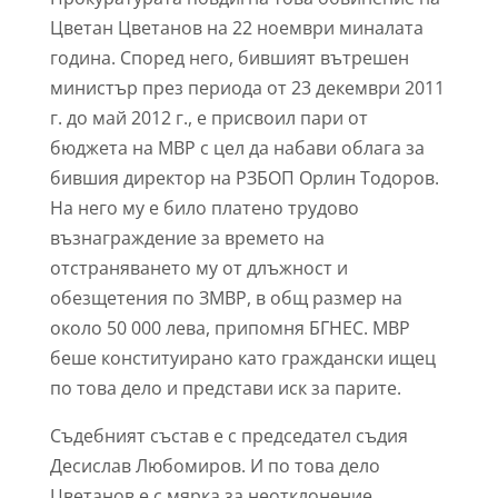
Цветан Цветанов на 22 ноември миналата
година. Според него, бившият вътрешен
министър през периода от 23 декември 2011
г. до май 2012 г., е присвоил пари от
бюджета на МВР с цел да набави облага за
бившия директор на РЗБОП Орлин Тодоров.
На него му е било платено трудово
възнаграждение за времето на
отстраняването му от длъжност и
обезщетения по ЗМВР, в общ размер на
около 50 000 лева, припомня БГНЕС. МВР
беше конституирано като граждански ищец
по това дело и представи иск за парите.
Съдебният състав е с председател съдия
Десислав Любомиров. И по това дело
Цветанов е с мярка за неотклонение