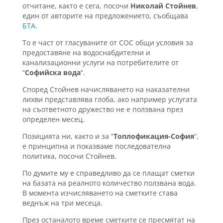
отчитане, както е сега, посочи
Николай Стойнев
,
един от авторите на предложението, съобщава
БТА
.
То е част от гласуваните от СОС общи условия за
предоставяне на водоснабдителни и
канализационни услуги на потребителите от
“
Софийска вода
“.
Според Стойнев начисляването на наказателни
лихви представлява глоба, ако например услугата
на съответното дружество не е ползвана през
определен месец.
Позицията ни, както и за “
Топлофикация-София
“,
е принципна и показваме последователна
политика, посочи Стойнев.
По думите му е справедливо да се плащат сметки
на базата на реалното количество ползвана вода.
В момента изчисляването на сметките става
веднъж на три месеца.
През останалото време сметките се пресмятат на