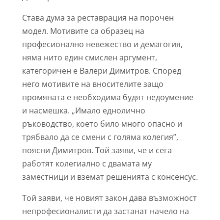
Става дума за реставрация на порочен
модел. Мотивите са образец на
професионално невежество и демагогия,
няма нито един смислен аргумент,
категоричен е Валери Димитров. Според
него мотивите на вносителите защо
промяната е необходима будят недоумение
и насмешка. „Имало еднолично
ръководство, което било много опасно и
трябвало да се смени с голяма колегия”,
поясни Димитров. Той заяви, че и сега
работят колегиално с двамата му
заместници и вземат решенията с консенсус.
Той заяви, че новият закон дава възможност
непрофесионалисти да застанат начело на