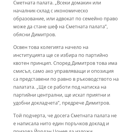
Сметната палата. „Всеки домакин или
началник-склад с икономическо
образование, или адвокат по семейно право
може да стане шеф на Сметната палата”,
обясни Димитров.
Освен това колегията начело на
институцията ще се избира по партийно
квотен принцип. Според Димитров това има
смисъл, само ако управляващи и опозиция
са представени по равно в ръководството на
палатата. „Ще се работи под натиска на
партийни централни, ще искат приятни и
удобни докладчета”, предрече Димитров.
Той подчерта, че досега Сметната палата не
е написала нито един поръчков доклад и
призова Йордан Цонев да изложи