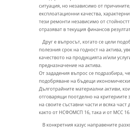
ситуация, но независимо от причините,
експлоатационни качества, характерни
тези ремонти независимо от стойността
отразяват в текущия финансов резултат
Друг е въпросът, когато се цели под
полезния срок на годност на актива, у
качеството на продукцията и/или услу
предназначение на актива.
От зададения въпрос се подразбира, ч
подобряване на бъдещи икономически и
Дълготрайните материални активи, кои
отговарящи поотделно на критериите з
на своите съставни части и всяка част 
както от НСФОМСП 16, така и от МСС 16
В конкретния казус направените разх