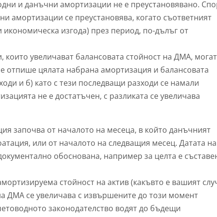
одни и данъчни амортизации не е преустановявано. Сп
ни амортизации се преустановява, когато съответният
и икономическа изгода) през период, по-дълъг от
 които увеличават балансовата стойност на ДМА, могат
 се отпише цялата набрана амортизация и балансовата
ходи и б) като с тези последващи разходи се намали
зацията не е достатъчен, с разликата се увеличава
я започва от началото на месеца, в който данъчният
атация, или от началото на следващия месец. Датата на
 документално обоснована, например за целта е съставе
мортизируема стойност на актив (какъвто е вашият слу
 на ДМА се увеличава с извършените до този момент
четоводното законодателство водят до бъдещи