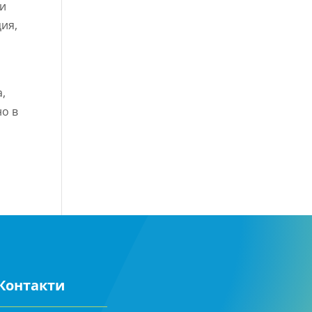
 и
ия,
,
но в
Контакти