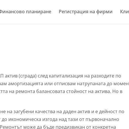
Финансово планиране
Регистрация на фирми
Кли
.
П актив (сграда) след капитализация на разходите по
ам амортизацията или отписвам натрупаната до момен
тта на ремонта балансовата стойност на актива. Но в
 на загубени качества на даден актив и е дейност по
т до икономическа изгода над тази от първоначално
. Ремонтът може да бъде предизвикан от конкретна