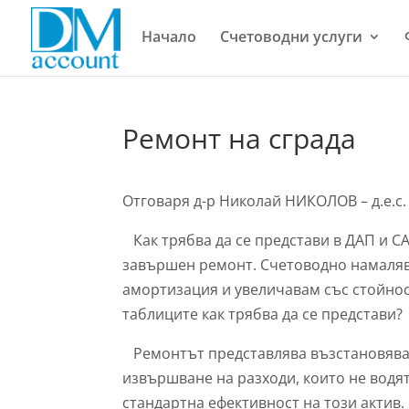
Начало
Счетоводни услуги
Ремонт на сграда
Отговаря д-р Николай НИКОЛОВ – д.е.с
Как трябва да се представи в ДАП и СА
завършен ремонт. Счетоводно намаляв
амортизация и увеличавам със стойнос
таблиците как трябва да се представи?
Ремонтът представлява възстановяване
извършване на разходи, които не водя
стандартна ефективност на този актив