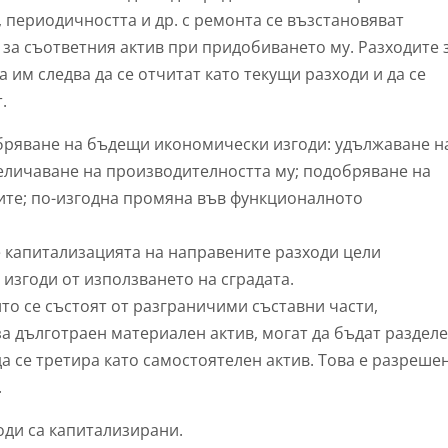
 периодичността и др. с ремонта се възстановяват
 за съответния актив при придобиването му. Разходите 
 им следва да се отчитат като текущи разходи и да се
.
обряване на бъдещи икономически изгоди: удължаване н
величаване на производителността му; подобряване на
гите; по-изгодна промяна във функционалното
е капитализацията на направените разходи цели
згоди от използването на сградата.
то се състоят от разграничими съставни части,
а дълготраен материален актив, могат да бъдат раздел
да се третира като самостоятелен актив. Това е разреше
.
оди са капитализирани.