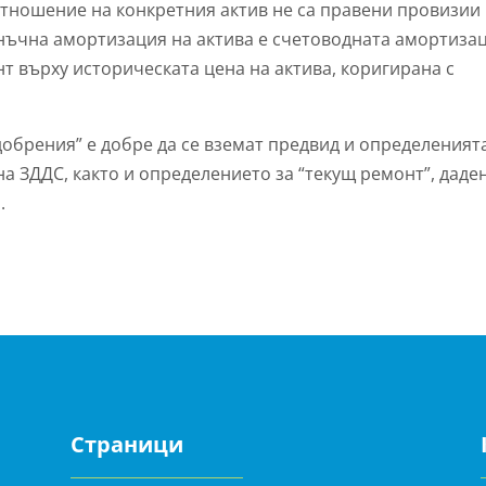
отношение на конкретния актив не са правени провизии
анъчна амортизация на актива е счетоводната амортизац
т върху историческата цена на актива, коригирана с
обрения” е добре да се вземат предвид и определенията
 на ЗДДС, както и определението за “текущ ремонт”, даде
.
Страници