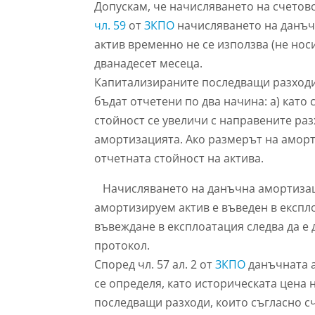
Допускам, че начисляването на счетов
чл. 59
от
ЗКПО
начисляването на данъч
актив временно не се използва (не нос
дванадесет месеца.
Капитализираните последващи разходи,
бъдат отчетени по два начина: а) като
стойност се увеличи с направените раз
амортизацията. Ако размерът на аморти
отчетната стойност на актива.
Начисляването на данъчна амортизаци
амортизируем актив е въведен в експло
въвеждане в експлоатация следва да е
протокол.
Според чл. 57 ал. 2 от
ЗКПО
данъчната а
се определя, като историческата цена
последващи разходи, които съгласно с