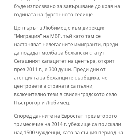
бъде използвано за завършване до края на
годината на фургонното селище.
Центърът в Любимец е към дирекция
“Миграция” на МВР, тъй като там се
настаняват нелегалните имигранти, преди
да подадат молба за бежански статут.
Сегашният капацитет на центъра, открит
през 2011 г., е 300 души. Преди дни от
агенцията за бежанците съобщиха, че
центровете в страната са пълни,
включително тези в свиленградското село
Пъстрогор и Любимец.
Според данните на Евростат през второто
тримесечие на 2014 г. убежище са поискали
над 1500 чужденци, като за същия период на