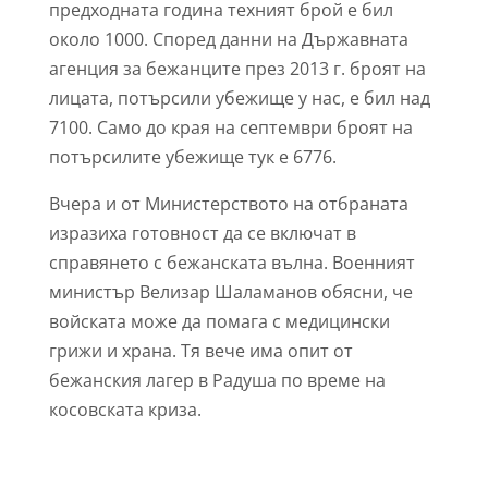
предходната година техният брой е бил
около 1000. Според данни на Държавната
агенция за бежанците през 2013 г. броят на
лицата, потърсили убежище у нас, е бил над
7100. Само до края на септември броят на
потърсилите убежище тук е 6776.
Вчера и от Министерството на отбраната
изразиха готовност да се включат в
справянето с бежанската вълна. Военният
министър Велизар Шаламанов обясни, че
войската може да помага с медицински
грижи и храна. Тя вече има опит от
бежанския лагер в Радуша по време на
косовската криза.