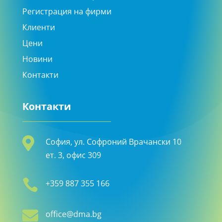
Регистрация на фирми
Клиенти
Цени
Новини
Контакти
Контакти

София, ул. Софроний Врачански 10
ет. 3, офис 309

+359 887 355 166

office@dma.bg