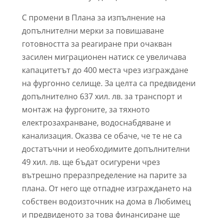
С промени в Плана за изпълнение на
допълнителни мерки за повишаване
готовността за реагиране при очакван
засилен миграционен натиск се увеличава
капацитетът до 400 места чрез изграждане
на фургонно селище. За целта са предвидени
допълнително 637 хил. лв. за транспорт и
монтаж на фургоните, за тяхното
електрозахранване, водоснабдяване и
канализация. Оказва се обаче, че те не са
достатъчни и необходимите допълнителни
49 хил. лв. ще бъдат осигурени чрез
вътрешно преразпределение на парите за
плана. От него ще отпадне изграждането на
собствен водоизточник на дома в Любимец
и предвиденото за това финансиране ще