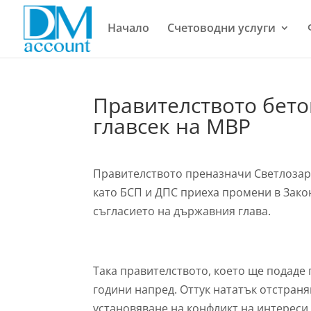
Начало
Счетоводни услуги
Правителството бето
главсек на МВР
Правителството преназначи Светлозар 
като БСП и ДПС приеха промени в Зако
съгласието на държавния глава.
Така правителството, което ще подаде 
години напред. Оттук нататък отстраня
установяване на конфликт на интереси