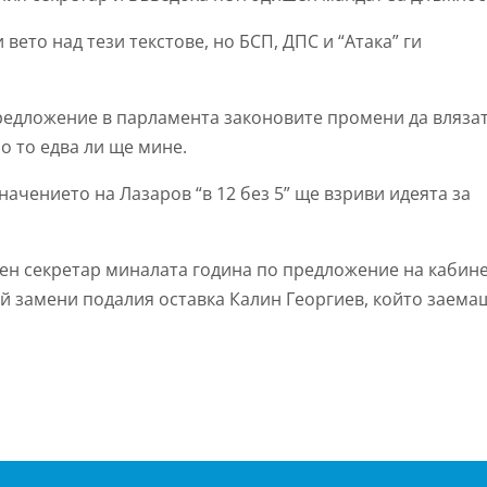
ето над тези текстове, но БСП, ДПС и “Атака” ги
предложение в парламента
законовите промени да влязат
о то едва ли ще мине.
ачението на Лазаров “в 12 без 5” ще взриви идеята за
вен секретар миналата година по предложение на кабин
ой замени подалия оставка Калин Георгиев, който заема