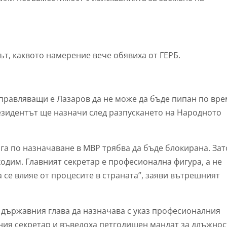
ът, каквото намерение вече обявиха от ГЕРБ.
управляващи е Лазаров да не може да бъде пипан по вр
езидентът ще назначи след разпускането на Народното
ига по назначаване в МВР трябва да бъде блокирана. За
ходим.
Главният секретар е професионална фигура, а не
 се влияе от процесите в страната”,
заяви вътрешният
 държавния глава да
назначава с указ професионалния
ния секретар и въведоха петгодишен мандат за длъжнос