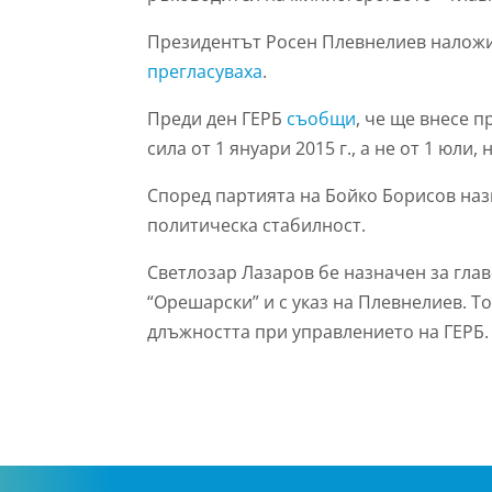
Президентът Росен Плевнелиев наложи в
прегласуваха
.
Преди ден ГЕРБ
съобщи
, че ще внесе 
сила от 1 януари
2015 г.
, а не от 1 юли,
н
Според партията на Бойко Борисов назн
политическа стабилност.
Светлозар Лазаров бе назначен за гла
“Орешарски” и с указ на Плевнелиев. Т
длъжността при управлението на ГЕРБ.