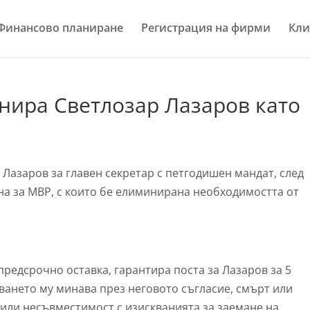
Финансово планиране
Регистрация на фирми
Кли
нира Светлозар Лазаров като
Лазаров за главен секретар с петгодишен мандат, след
на за МВР, с които бе елиминирана необходимостта от
предсрочно оставка, гарантира поста за Лазаров за 5
ването му минава през неговото съгласие, смърт или
 или несъвместимост с изискванията за заемане на