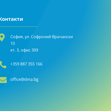
Контакти

София, ул. Софроний Врачански
10
ет. 3, офис 309

+359 887 355 166

office@dma.bg