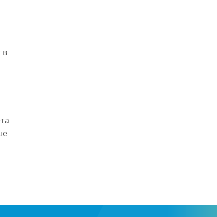
 в
ета
ше