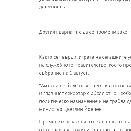
длъжността.
Другият вариант е да се промени закон
Както се твърди, играта на сегашните 
на служебното правителство, което пр
събрание на 6 август.
“Ако той не бъде назначен, цялата вер
и главният секретар е абсолютно необ
политическо назначение и не трябва да
министър Цветлин Йовчев.
Промените в закона отнеха правото на
ръководител на министерството – глав