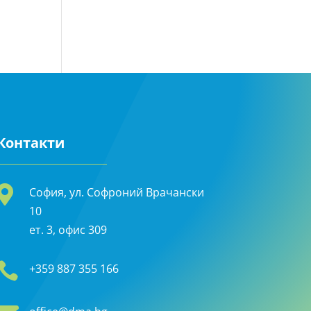
Контакти

София, ул. Софроний Врачански
10
ет. 3, офис 309

+359 887 355 166