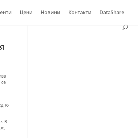
енти
Цени
Новини
Контакти
DataShare
ия
ква
 се
и
едно
е. В
во,