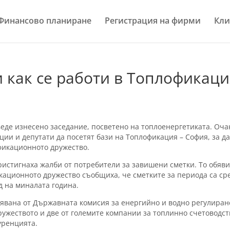
Финансово планиране
Регистрация на фирми
Кли
и как се работи в Топлофикац
еде изнесено заседание, посветено на топлоенергетиката. Оча
ии и депутати да посетят бази на Топлофикация – София, за да
фикационното дружество.
истигнаха жалби от потребители за завишени сметки. То обяв
икационното дружество съобщиха, че сметките за периода са ср
д на миналата година.
явана от Държавната комисия за енергийно и водно регулиран
ужеството и две от големите компании за топлинно счетоводст
уренцията.