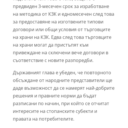
предвиден 3-месечен срок за изработване
на методика от КЗК и едномесечен след това
за предоставяне на изготвените типови
договори или общи условия от търговците
на храни на КЗК. Едва след това търговците
на храни могат да пристъпят към
привеждане на сключени вече договори в
съответствие с новите разпоредби.
Държавният глава е убеден, че повторното
обсъждане от народните представители ще
даде възможност да се намерят най-добрите
решения и правните норми да бъдат
разписани по начин, при който се отчитат
интересите на стопанските субекти и
правата на потребителите.