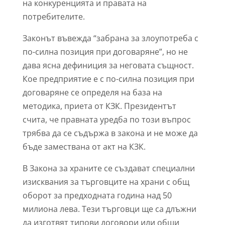
на конкуренцията и правата на
потребителите.
Законът въвежда “забрана за злоупотреба с
по-силна позиция при договаряне”, но не
дава ясна дефиниция за неговата същност.
Кое предприятие е с по-силна позиция при
договаряне се определя на база на
методика, приета от КЗК. Президентът
счита, че правната уредба по този въпрос
трябва да се съдържа в закона и не може да
бъде замествана от акт на КЗК.
В Закона за храните се създават специални
изисквания за търговците на храни с общ
оборот за предходната година над 50
милиона лева. Тези търговци ще са длъжни
да изготвят типови договори или общи