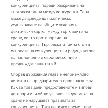
конкуренцията, поради разкриване на
търговска тайна между конкуренти. Това
може да доведе до практическо
уеднаквяване на общите условия и
фактически картел между търговците на
храни, което противоречи на
конкуренцията. Търговската тайна стои в
основата на конкуренцията и редица актове
на национално и европейско ниво
предвиждат защитата й.
Според държавния глава е неприемливо
липсата на предварително произнасяне на
КЗК за това дали предоставените й типови
договори или общи условия за доставка на
храни не нарушават правилата за
конкуренцията. Така по всяко време – при