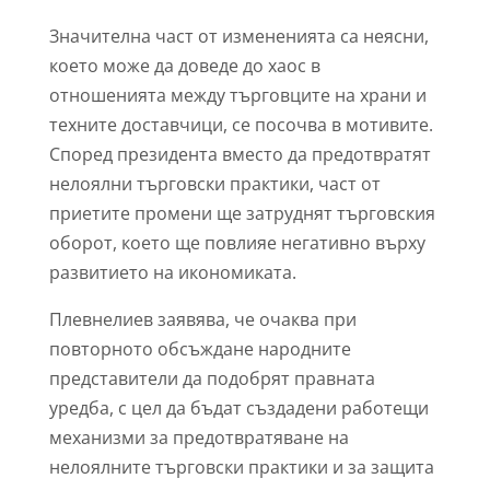
Значителна част от измененията са неясни,
което може да доведе до хаос в
отношенията между търговците на храни и
техните доставчици, се посочва в мотивите.
Според президента вместо да предотвратят
нелоялни търговски практики, част от
приетите промени ще затруднят търговския
оборот, което ще повлияе негативно върху
развитието на икономиката.
Плевнелиев заявява, че очаква при
повторното обсъждане народните
представители да подобрят правната
уредба, с цел да бъдат създадени работещи
механизми за предотвратяване на
нелоялните търговски практики и за защита