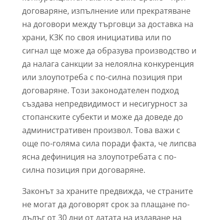
договаряне, изпълнение или прекратяване
на договори между търговци за доставка на
храни, КЗК по своя инициатива или по
сигнал ще може да образува производство и
да налага санкции за нелоялна конкуренция
или злоупотреба с по-силна позиция при
договаряне. Този законодателен подход
създава непредвидимост и несигурност за
стопанските субекти и може да доведе до
административен произвол. Това важи с
още по-голяма сила поради факта, че липсва
ясна дефиниция на злоупотребата с по-
силна позиция при договаряне.
Законът за храните предвижда, че страните
не могат да договорят срок за плащане по-
дълъг от 30 дни от датата на издаване на