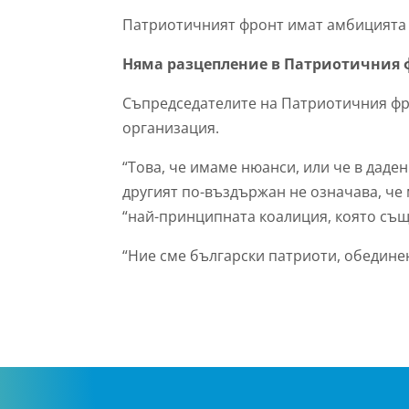
Патриотичният фронт имат амбицията 
Няма разцепление в Патриотичния 
Съпредседателите на Патриотичния фро
организация.
“Това, че имаме нюанси, или че в даде
другият по-въздържан не означава, че 
“най-принципната коалиция, която същ
“Ние сме български патриоти, обединен