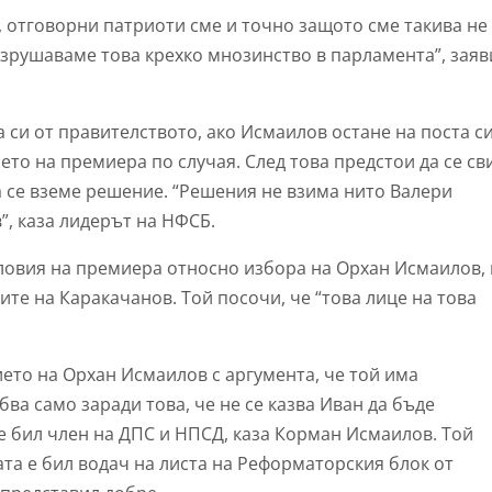
 отговорни патриоти сме и точно защото сме такива не
зрушаваме това крехко мнозинство в парламента”, заяв
 си от правителството, ако Исмаилов остане на поста с
то на премиера по случая. След това предстои да се св
а се вземе решение. “Решения не взима нито Валери
, каза лидерът на НФСБ.
ловия на премиера относно избора на Орхан Исмаилов,
ите на Каракачанов. Той посочи, че “това лице на това
то на Орхан Исмаилов с аргумента, че той има
бва само заради това, че не се казва Иван да бъде
е бил член на ДПС и НПСД, каза Корман Исмаилов. Той
та е бил водач на листа на Реформаторския блок от