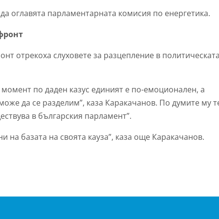
да оглавята парламентарната комисия по енергетика.
фронт
нт отрекоха слуховете за разцепление в политическат
н момент по даден казус единият е по-емоционален, а
може да се разделим”, каза Каракачанов. По думите му т
ествува в българския парламент”.
и на базата на своята кауза”, каза още Каракачанов.