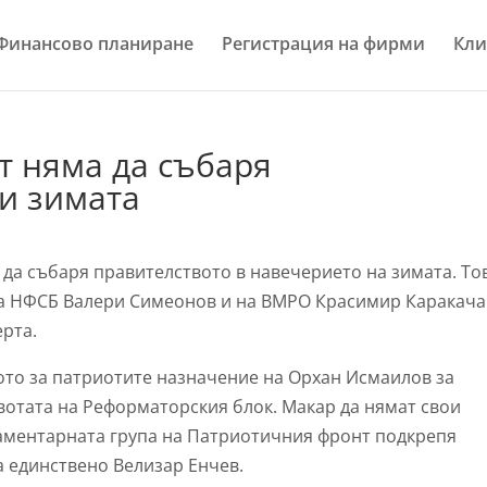
Финансово планиране
Регистрация на фирми
Кли
т няма да събаря
и зимата
а събаря правителството в навечерието на зимата. То
 на НФСБ Валери Симеонов и на ВМРО Красимир Каракач
ерта.
то за патриотите назначение на Орхан Исмаилов за
вотата на Реформаторския блок. Макар да нямат свои
ламентарната група на Патриотичния фронт подкрепя
а единствено Велизар Енчев.