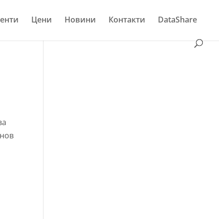
енти
Цени
Новини
Контакти
DataShare
ва
анов