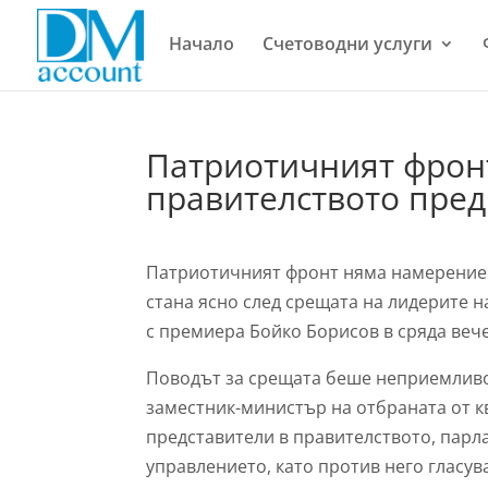
Начало
Счетоводни услуги
Патриотичният фрон
правителството пред
Патриотичният фронт няма намерение д
стана ясно след срещата на лидерите
с премиера Бойко Борисов в сряда веч
Поводът за срещата беше неприемливо
заместник-министър на отбраната от к
представители в правителството, пар
управлението, като против него гласув