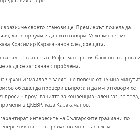
е представил добре.
и изразихме своето становище. Премиерът пожела да
учая, да го проучи и да ни отговори. Условия не сме
 каза Красимир Каракачанов след срещата.
зговарял по въпроса с Реформаторския блок по въпроса 
ме за да се запознае с проблема.
на Орхан Исмаилов е заело “не повече от 15-ина минути
орисов обещал да провери въпроса и да им отговори се
ъпроси – проучванията за конвенционален газ, за това,
 промени в ДКЕВР, каза Каракачанов.
се гарантират интересите на българските граждани по
 енергетиката – говорехме по много аспекти от