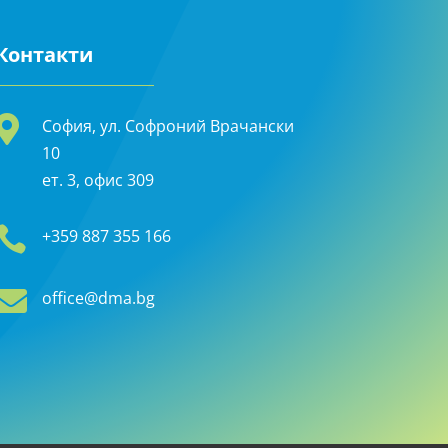
Контакти

София, ул. Софроний Врачански
10
ет. 3, офис 309

+359 887 355 166

office@dma.bg