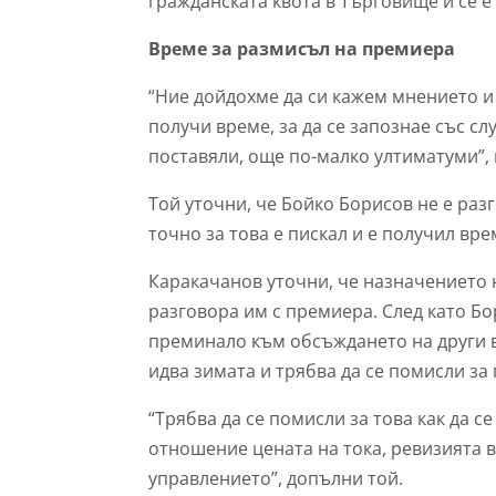
гражданската квота в Търговище и се 
Време за размисъл на премиера
“Ние дойдохме да си кажем мнението 
получи време, за да се запознае със сл
поставяли, още по-малко ултиматуми”,
Той уточни, че Бойко Борисов не е ра
точно за това е пискал и е получил вре
Каракачанов уточни, че назначението 
разговора им с премиера. След като Б
преминало към обсъждането на други в
идва зимата и трябва да се помисли за
“Трябва да се помисли за това как да 
отношение цената на тока, ревизията в
управлението”, допълни той.