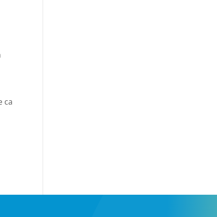
а
е са