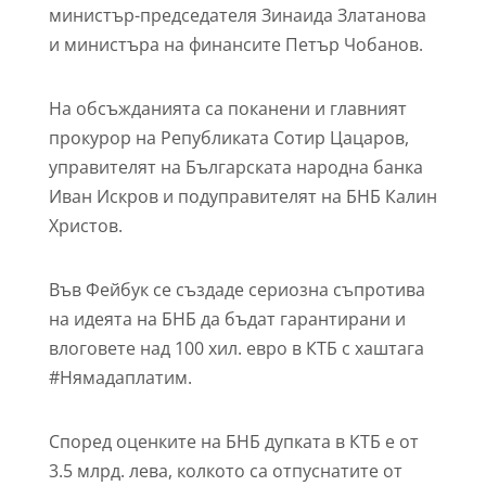
министър-председателя Зинаида Златанова
и министъра на финансите Петър Чобанов.
На обсъжданията са поканени и главният
прокурор на Републиката Сотир Цацаров,
управителят на Българската народна банка
Иван Искров и подуправителят на БНБ Калин
Христов.
Във Фейбук се създаде сериозна съпротива
на идеята на БНБ да бъдат гарантирани и
влоговете над 100 хил. евро в КТБ с хаштага
#‎Нямадаплатим.
Според оценките на БНБ дупката в КТБ е от
3.5 млрд. лева, колкото са отпуснатите от