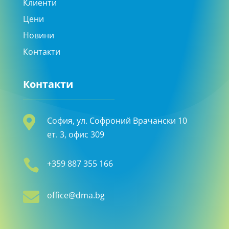
Клиенти
Цени
Новини
Контакти
Контакти

София, ул. Софроний Врачански 10
ет. 3, офис 309

+359 887 355 166

office@dma.bg