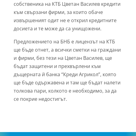
собственика на КТБ Цветан Василев кредити
към свързани фирми, за които обаче
извършеният одит не е открил кредитните
досиета и те може да са унищожени.
Предложението на БНБ е л
ицензът на КТБ
ще бъде отнет, а всички сметки на граждани
и фирми, без тези на Цветан Василев, ще
бъдат защитени и прехвърлени към
дъщерната й банка “Креди Агрикол”, която
ще бъде одържавена и там ще бъдат налети
толкова пари, колкото е необходимо, за да
се покрие недостигът.