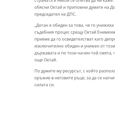
страната и някой се опитва да ни каже
обясни Октай и припомни думите на До
председател на ДПС.
„Доган е обиден за това, че го унижих
съдебния процес срещу Октай Енимехме
приеме да го освидетелстват като депре
изключително обиден и унижен от този 
държавата и по този начин той смята, ч
още Октай.
По думите му ресурсът, с който разпола
оръжие в неговите ръце, за да се нагн
силата си.