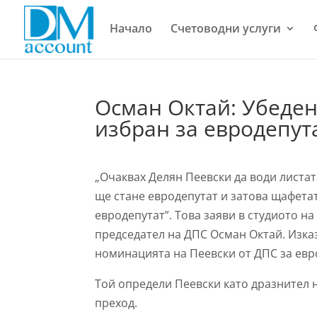
Начало
Счетоводни услуги
Осман Октай: Убеден
избран за евродепут
„Очаквах Делян Пеевски да води листата
ще стане евродепутат и затова щафетат
евродепутат”. Това заяви в студиото на
председател на ДПС Осман Октай. Изка
номинацията на Пеевски от ДПС за евр
Той определи Пеевски като дразнител 
преход.