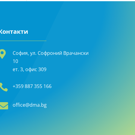
Контакти

София, ул. Софроний Врачански
10
ет. 3, офис 309

+359 887 355 166

office@dma.bg