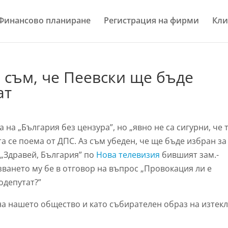
Финансово планиране
Регистрация на фирми
Кли
 съм, че Пеевски ще бъде
ат
 на „България без цензура”, но „явно не са сигурни, че 
а се поема от ДПС. Аз съм убеден, че ще бъде избран за
 „Здравей, България” по
Нова телевизия
бившият зам.-
зването му бе в отговор на въпрос „Провокация ли е
одепутат?”
на нашето общество и като събирателен образ на изтек