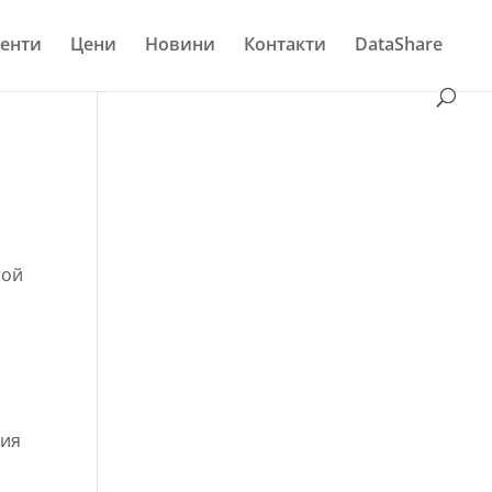
енти
Цени
Новини
Контакти
DataShare
той
лия