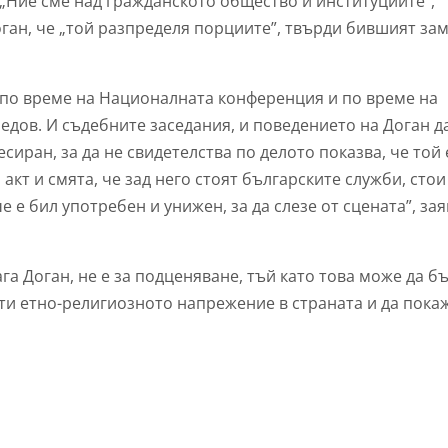
: „Ние сме над гражданското общество и институциите”,
ган, че „той разпределя порциите”, твърди бившият зам
а по време на Националната конференция и по време на
дов. И съдебните заседания, и поведението на Доган д
сиран, за да не свидетелства по делото показва, че той 
акт и смята, че зад него стоят българските служби, стои
е е бил употребен и унижен, за да слезе от сцената”, за
га Доган, не е за подценяване, тъй като това може да б
ети етно-религиозното напрежение в страната и да пока