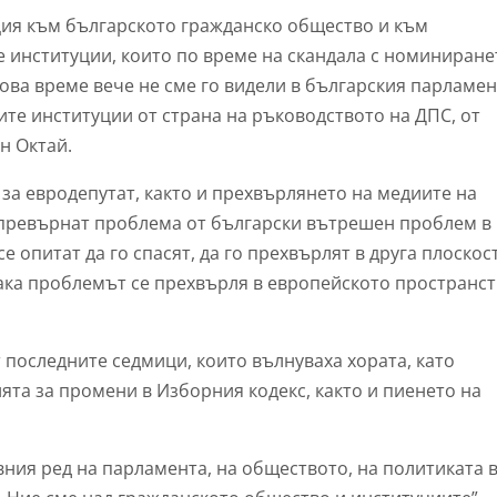
ция към българското гражданско общество и към
е институции, които по време на скандала с номиниране
ова време вече не сме го видели в българския парламен
ите институции от страна на ръководството на ДПС, от
н Октай.
за евродепутат, както и прехвърлянето на медиите на
а превърнат проблема от български вътрешен проблем в
е опитат да го спасят, да го прехвърлят в друга плоскос
ка проблемът се прехвърля в европейското пространст
 последните седмици, които вълнуваха хората, като
та за промени в Изборния кодекс, както и пиенето на
вния ред на парламента, на обществото, на политиката 