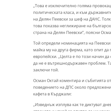
„Това е изключително голяма провока
политическата класа, и към държавнит
на Делян Пеевски за шеф на ДАНС. Толк
това показва неглижиране на българск
страна на Делян Пеевски”, поясни Осма
Той определи номинацията на Пеевски 
майка му на друга фирма, като опит д
европейски. „Целта е по този начин да с
да не е вътрешнодържавен проблем. Та
заключи той.
Осман Октай коментира и събитията от
поведението на ДПС около предложения
кафета в Кърджали:
„Изведнъж изплува как те диктуват дне