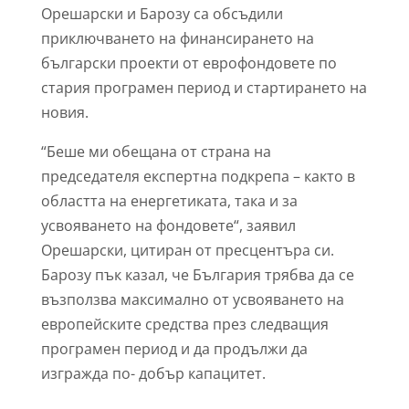
Орешарски и Барозу са обсъдили
приключването на финансирането на
български проекти от еврофондовете по
стария програмен период и стартирането на
новия.
“Беше ми обещана от страна на
председателя експертна подкрепа – както в
областта на енергетиката, така и за
усвояването на фондовете“, заявил
Орешарски, цитиран от пресцентъра си.
Барозу пък казал, че България трябва да се
възползва максимално от усвояването на
европейските средства през следващия
програмен период и да продължи да
изгражда по- добър капацитет.