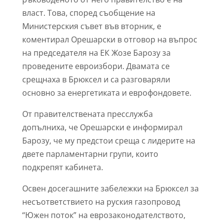
власт. Това, според съобщение на
Министерския съвет във вторник, е
коментирал Орешарски в отговор на въпрос
на председателя на ЕК Жозе Барозу за
проведените евроизбори. Двамата се
срещнаха в Брюксел и са разговаряли
основно за енергетиката и еврофондовете.
От правителствената пресслужба
допълниха, че Орешарски е информирал
Барозу, че му предстои среща с лидерите на
двете парламентарни групи, които
подкрепят кабинета.
Освен досегашните забележки на Брюксел за
несъответствието на руския газопровод
“Южен поток” на еврозаконодателството,