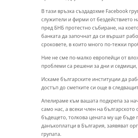
В тази връзка създадохме Facebook груп
служители и фирми от бездействието н
пред БНБ протестно събиране, на коет
банката да започнат да си вършат рабо
сроковете, в които много по-тежки пр
Ние не сме по-малко европейци от влож
проблеми са решени за дни и седмици, 
Искаме българските институции да рабо
достъп до сметките си още в следващит
Апелираме към вашата подкрепа за нач
само нас, а всеки член на българското
бъдещето, толкова цената му ще бъде п
данъкоплатци в България, заявяват орг
групата.