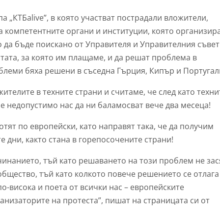
а „КТБalive”, в която участват пострадали вложители,
а компетентните органи и институции, която организир
о да бъде поискано от Управителя и Управителния съвет
тата, за която им плащаме, и да решат проблема в
облеми бяха решени в съседна Гърция, Кипър и Португал
ителите в техните страни и считаме, че след като техни
е недопустимо нас да ни баламосват вече два месеца!
тят по европейски, като направят така, че да получим
е дни, както стана в горепосочените страни!
инанието, тъй като решаването на този проблем не зас
 общество, тъй като колкото повече решението се отлага
о-висока и поета от всички нас – европейските
анизаторите на протеста”, пишат на страницата си от