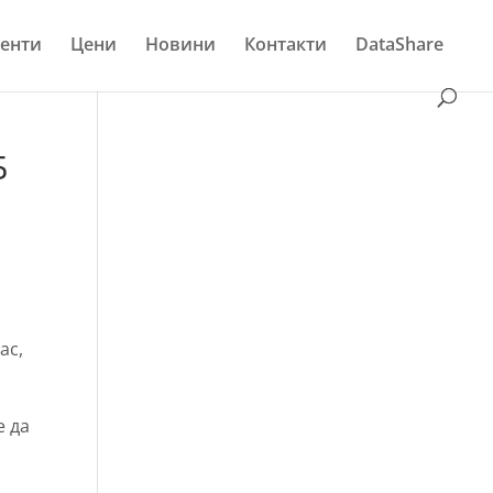
енти
Цени
Новини
Контакти
DataShare
Б
ас,
е да