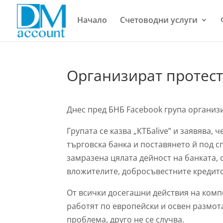
Начало
Счетоводни услуги
Организират протест
Днес пред БНБ Facebook група организи
Групата се казва „КТБalive” и заявява
търговска банка и поставянето й под с
замразена цялата дейност на банката,
вложителите, добросъвестните кредито
От всички досегашни действия на комп
работят по европейски и освен размо
проблема, друго не се случва.