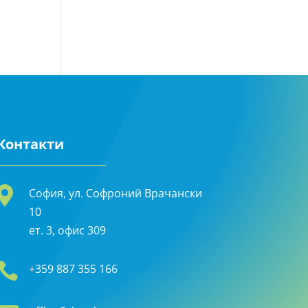
Контакти

София, ул. Софроний Врачански
10
ет. 3, офис 309

+359 887 355 166