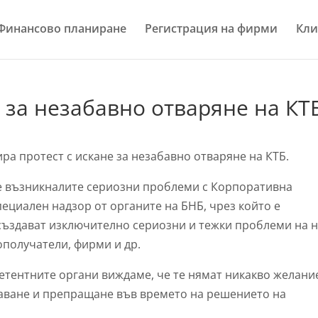
Финансово планиране
Регистрация на фирми
Кли
 за незабавно отваряне на КТ
ра протест с искане за незабавно отваряне на КТБ.
, че възникналите сериозни проблеми с Корпоративна
пециален надзор от органите на БНБ, чрез който е
 създават изключително сериозни и тежки проблеми на н
получатели, фирми и др.
етентните органи виждаме, че те нямат никакво желани
таване и препращане във времето на решението на