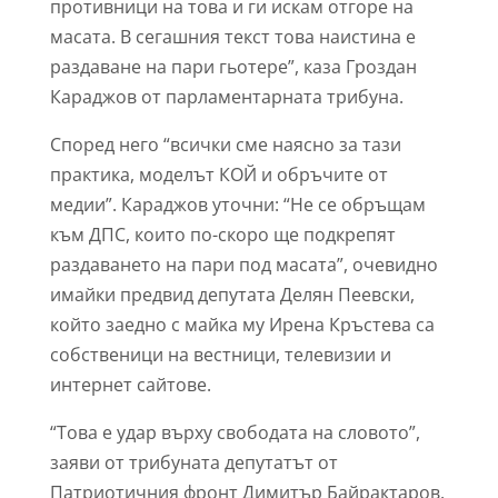
противници на това и ги искам отгоре на
масата. В сегашния текст това наистина е
раздаване на пари гьотере”, каза Гроздан
Караджов от парламентарната трибуна.
Според него “всички сме наясно за тази
практика, моделът КОЙ и обръчите от
медии”. Караджов уточни: “Не се обръщам
към ДПС, които по-скоро ще подкрепят
раздаването на пари под масата”, очевидно
имайки предвид депутата Делян Пеевски,
който заедно с майка му Ирена Кръстева са
собственици на вестници, телевизии и
интернет сайтове.
“Това е удар върху свободата на словото”,
заяви от трибуната депутатът от
Патриотичния фронт Димитър Байрактаров.