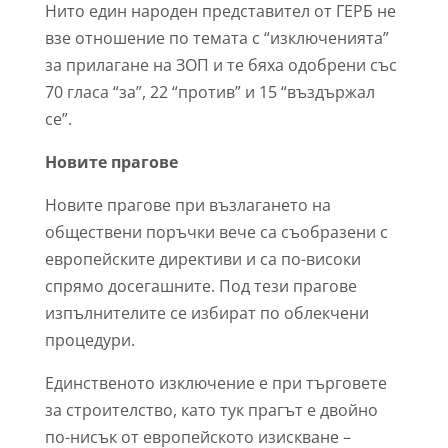
Нито един народен представител от ГЕРБ не
взе отношение по темата с “изключенията”
за прилагане на ЗОП и те бяха одобрени със
70 гласа “за”, 22 “против” и 15 “въздържал
се”.
Новите прагове
Новите прагове при възлагането на
обществени поръчки вече са съобразени с
европейските директиви и са по-високи
спрямо досегашните. Под тези прагове
изпълнителите се избират по облекчени
процедури.
Единственото изключение е при търговете
за строителство, като тук прагът е двойно
по-нисък от европейското изискване –