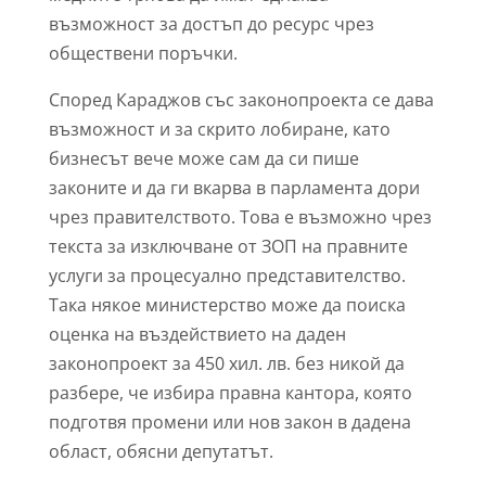
възможност за достъп до ресурс чрез
обществени поръчки.
Според Караджов със законопроекта се дава
възможност и за скрито лобиране, като
бизнесът вече може сам да си пише
законите и да ги вкарва в парламента дори
чрез правителството. Това е възможно чрез
текста за изключване от ЗОП на правните
услуги за процесуално представителство.
Така някое министерство може да поиска
оценка на въздействието на даден
законопроект за 450 хил. лв. без никой да
разбере, че избира правна кантора, която
подготвя промени или нов закон в дадена
област, обясни депутатът.