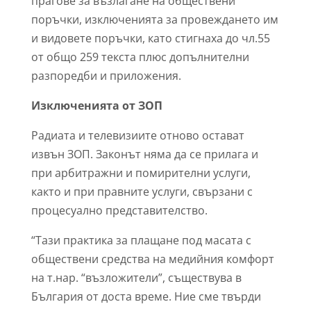
прагове за възлагане на обществени
поръчки, изключенията за провеждането им
и видовете поръчки, като стигнаха до чл.55
от общо 259 текста плюс допълнителни
разпоредби и приложения.
Изключенията от ЗОП
Радиата и телевизиите отново остават
извън ЗОП. Законът няма да се прилага и
при арбитражни и помирителни услуги,
както и при правните услуги, свързани с
процесуално представителство.
“Тази практика за плащане под масата с
обществени средства на медийния комфорт
на т.нар. “възложители”, съществува в
България от доста време. Ние сме твърди