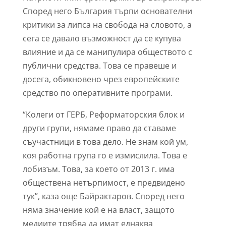
Според него България търпи основателни
критики за липса на свобода на словото, а
сега се давало възможност да се купува
влияние и да се манипулира обществото с
публични средства. Това се правеше и
досега, обикновено чрез европейските
средство по оперативните програми.
“Колеги от ГЕРБ, Реформаторския блок и
други групи, нямаме право да ставаме
съучастници в това дело. Не знам кой ум,
коя работна група го е измислила. Това е
лобизъм. Това, за което от 2013 г. има
обществена нетърпимост, е предвидено
тук”, каза още Байрактаров. Според него
няма значение кой е на власт, защото
медиите трябва да имат еднаква