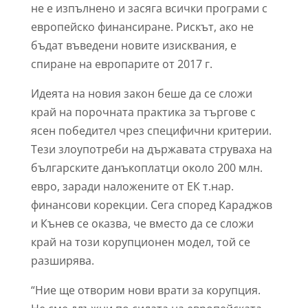
не е изпълнено и засяга всички програми с
европейско финансиране. Рискът, ако не
бъдат въведени новите изисквания, е
спиране на европарите от 2017 г.
Идеята на новия закон беше да се сложи
край на порочната практика за търгове с
ясен победител чрез специфични критерии.
Тези злоупотреби на държавата струваха на
българските данъкоплатци около 200 млн.
евро, заради наложените от ЕК т.нар.
финансови корекции. Сега според Караджов
и Кънев се оказва, че вместо да се сложи
край на този корупционен модел, той се
разширява.
“Ние ще отворим нови врати за корупция.