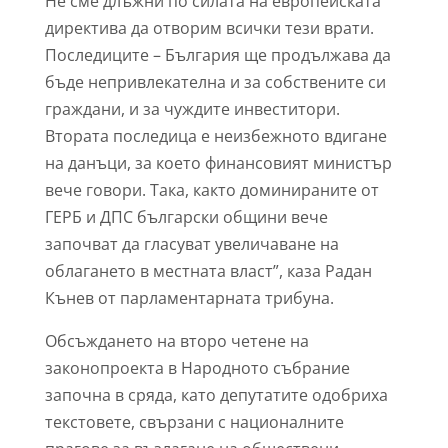
Не сме длъжни по силата на европейската
директива да отворим всички тези врати.
Последиците – България ще продължава да
бъде непривлекателна и за собствените си
граждани, и за чуждите инвеститори.
Втората последица е неизбежното вдигане
на данъци, за което финансовият министър
вече говори. Така, както доминираните от
ГЕРБ и ДПС български общини вече
започват да гласуват увеличаване на
облагането в местната власт”, каза Радан
Кънев от парламентарната трибуна.
Обсъждането на второ четене на
законопроекта в Народното събрание
започна в сряда, като депутатите одобриха
текстовете, свързани с националните