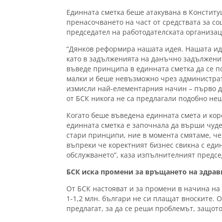
Единната сметка беше атакувана в Конститу
пренасочването на част от средствата за 
председател на работодателската организац
“Дянков реформира нашата идея. Нашата идея
като в задълженията на данъчно задълженит
въведе принципа в единната сметка да се п
малки и беше невъзможно чрез администрат
измисли най-елементарния начин – първо да
от БСК никога не са предлагали подобно не
Когато беше въведена единната смета и ко
единната сметка е започнала да върши чуде
стари принципи, ние в момента смятаме, че
въпреки че коректният бизнес свикна с един
обслужването”, каза изпълнителният предсе
БСК иска промени за връщането на здра
От БСК настояват и за промени в начина на
1-1,2 млн. българи не си плащат вноските. 
предлагат, за да се реши проблемът, защото