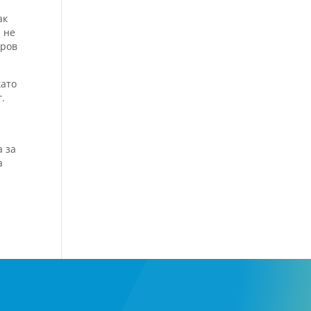
ак
 не
тров
като
г.
а за
а