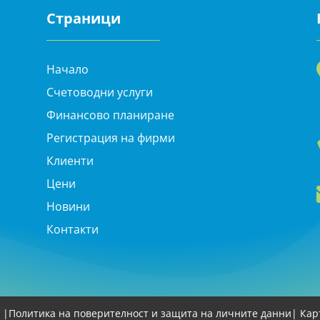
Страници
Начало
Счетоводни услуги
Финансово планиране
Регистрация на фирми
Клиенти
Цени
Новини
Контакти
 |
Политика на поверителност и защита на личните данни
| Кар