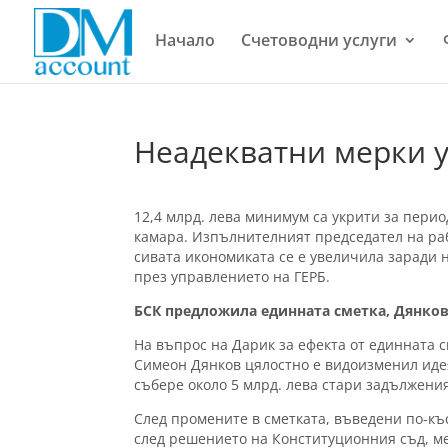
Начало
Счетоводни услуги
Неадекватни мерки 
12,4 млрд. лева минимум са укрити за перио
камара. Изпълнителният председател на ра
сивата икономиката се е увеличила заради 
през управлението на ГЕРБ.
БСК предложила единната сметка, Дянко
На въпрос на Дарик за ефекта от единната 
Симеон Дянков цялостно е видоизменил идея
събере около 5 млрд. лева стари задължения
След промените в сметката, въведени по-къс
след решението на Конституционния съд, м