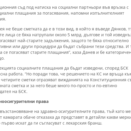
ционния съд под натиска на социални партньори във връзка с
социални плащания за погасявания, напомни изпълнителният
ия.
 не беше сметката да е в този вид, в който я въведе Дянков, 
е лица се бяха натрупали около 5 млрд. дългове и той изведн
огасяват най-старите задължения, защото те бяха относително
ивни или други процедури да бъдат събрани тези средства. И 
 се погасяват старите плащания”, каза Данев и бе категоричен
що.
рекцията социалните плащания да бъдат изведени, според БСК
сна работа. “Но поради това, че решението на КС ни връща къ
 четирите сметки отразяват вижданията на Конституционния с
ната сметка и за него беше много по-просто и по-евтино
дател на БСК.
вноосигурителни права
 възстановяване на здравно-осигурителните права, тъй като м
От камарата обаче отказаха да представят в детайли какви мерк
 първо искат да ги съгласуват с лекарския бранш.