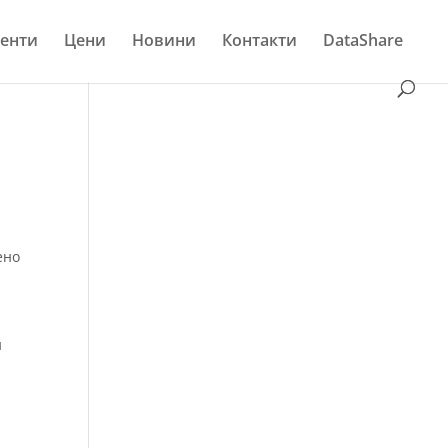
енти
Цени
Новини
Контакти
DataShare
ено
й