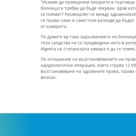
“Искаме да превърнем лекарите в търговци.
болницата трябва да бъде лекуван. Щом като
се поемат? Разхвърлят се между здравнооси
се прави само и само тези разходи да бъда
от камарата.
По думите му така задълженията на болницит
тези средства не са предвидени нито в репу
Идеята на стопанската камара е да се поми
По отношение на възстановяването на права
кардиологична операция, която струва 12 000
възстановяване на здравните права, прави 
вноски.