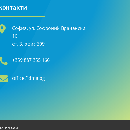
Контакти

София, ул. Софроний Врачански
10
ет. 3, офис 309

+359 887 355 166

office@dma.bg
та на сайт