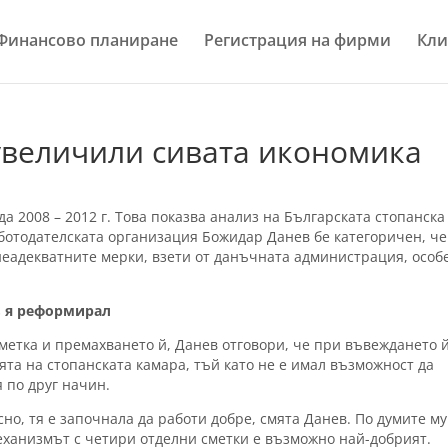
Финансово планиране
Регистрация на фирми
Кли
увеличили сивата икономика
да 2008 – 2012 г. Това показва анализ на Българската стопанска
ботодателската организация Божидар Данев бе категоричен, че
неадекватните мерки, взети от данъчната администрация, особ
в я реформирал
сметка и премахването й, Данев отговори, че при въвеждането 
та на стопанската камара, тъй като не е имал възможност да
 по друг начин.
но, тя е започнала да работи добре, смята Данев. По думите му
еханизмът с четири отделни сметки е възможно най-добрият.