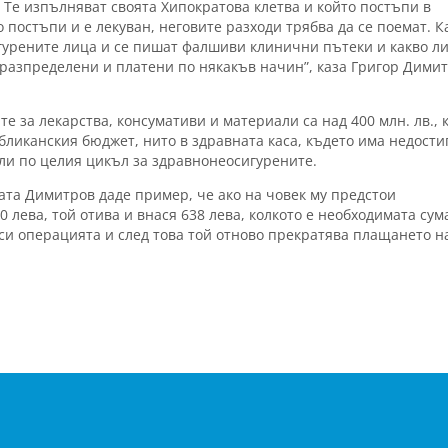
 Те изпълняват своята Хипократова клетва и който постъпи в
 постъпи и е лекуван, неговите разходи трябва да се поемат. К
гурените лица и се пишат фалшиви клинични пътеки и какво ли
т разпределени и платени по някакъв начин”, каза Григор Дими
е за лекарства, консумативи и материали са над 400 млн. лв., 
бликанския бюджет, нито в здравната каса, където има недости
сли по целия цикъл за здравнонеосигурените.
та Димитров даде пример, че ако на човек му предстои
 лева, той отива и внася 638 лева, колкото е необходимата сум
си операцията и след това той отново прекратява плащането н