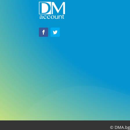
© DMA.bg