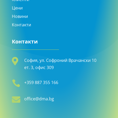
Цени
Новини
Контакти
Контакти

София, ул. Софроний Врачански 10
ет. 3, офис 309

+359 887 355 166

office@dma.bg