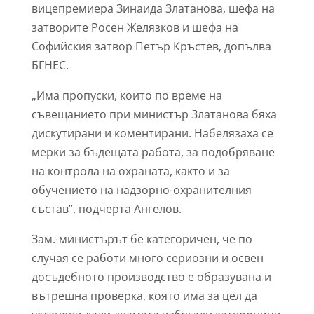
вицепремиера Зинаида Златанова, шефа на
затворите Росен Желязков и шефа на
Софийския затвор Петър Кръстев, допълва
БГНЕС.
„Има пропуски, които по време на
съвещанието при министър Златанова бяха
дискутирани и коментирани. Набелязаха се
мерки за бъдещата работа, за подобряване
на контрола на охраната, както и за
обучението на надзорно-охранителния
състав”, подчерта Ангелов.
Зам.-министърът бе категоричен, че по
случая се работи много сериозни и освен
досъдебното производство е образувана и
вътрешна проверка, която има за цел да