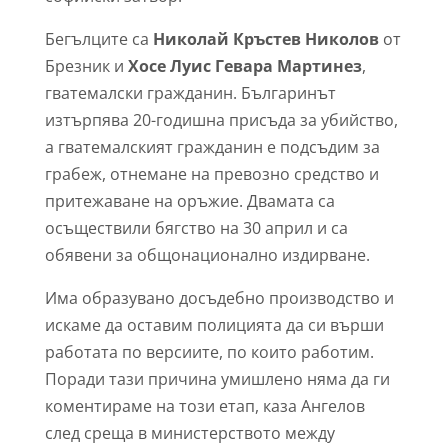
Бегълците са
Николай Кръстев Николов
от
Брезник и
Хосе Луис Гевара Мартинез
,
гватемалски гражданин. Българинът
изтърпява 20-годишна присъда за убийство,
а гватемалският гражданин е подсъдим за
грабеж, отнемане на превозно средство и
притежаване на оръжие. Двамата са
осъществили бягство на 30 април и са
обявени за общонационално издирване.
Има образувано досъдебно производство и
искаме да оставим полицията да си върши
работата по версиите, по които работим.
Поради тази причина умишлено няма да ги
коментираме на този етап, каза Ангелов
след среща в министерството между