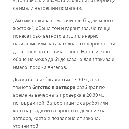
установи дали двамата избягали затворници
са имали вътрешни помагачи.
„Ако има такива помагачи, ще бъдем много
жестоки”, обеща той и гарантира, че те ще
понесат съответното дисциплинарно
наказание или наказателна отговорност при
доказване на съпричастност. На този етап
обаче не може да бъде казано дали такива е
имало, посочи Ангелов.
Двамата са избягали към 17.30 ч., а за
тяхното
бягство в затвора
разбират по
време на вечерната проверка в 20.30 ч.,
потвърди той. Затворниците са работили
като парнаджии в парното отделение на
затвора, което е позволено от закона,
уточни той.