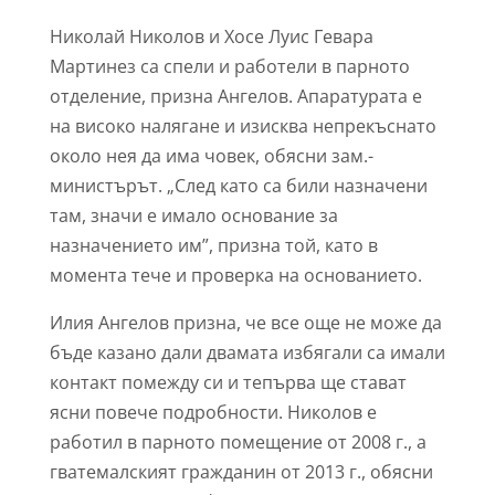
Николай Николов и Хосе Луис Гевара
Мартинез са спели и работели в парното
отделение, призна Ангелов. Апаратурата е
на високо налягане и изисква непрекъснато
около нея да има човек, обясни зам.-
министърът. „След като са били назначени
там, значи е имало основание за
назначението им”, призна той, като в
момента тече и проверка на основанието.
Илия Ангелов призна, че все още не може да
бъде казано дали двамата избягали са имали
контакт помежду си и тепърва ще стават
ясни повече подробности. Николов е
работил в парното помещение от 2008 г., а
гватемалският гражданин от 2013 г., обясни