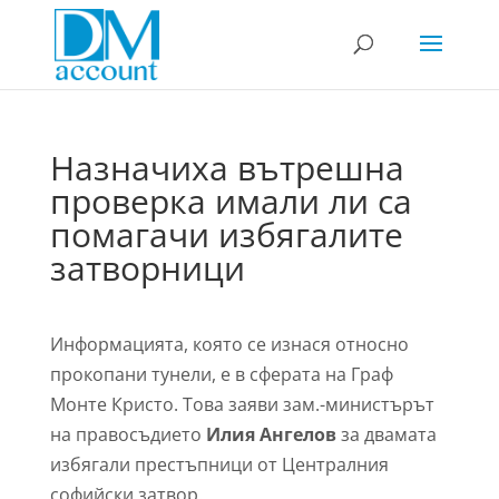
Назначиха вътрешна
проверка имали ли са
помагачи избягалите
затворници
Информацията, която се изнася относно
прокопани тунели, е в сферата на Граф
Монте Кристо. Това заяви зам.-министърът
на правосъдието
Илия Ангелов
за двамата
избягали престъпници от Централния
софийски затвор.