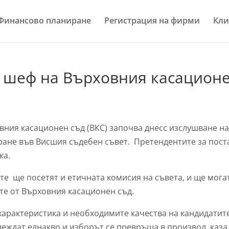
Финансово планиране
Регистрация на фирми
Кли
в шеф на Върховния касацион
вния касационен съд (ВКС) започва днесс изслушване н
ране във Висшия съдебен съвет. Претендентите за пост
ка.
ете ще посетят и етичната комисия на съвета, и ще мога
те от Върховния касационен съд.
характеристика и необходимите качества на кандидатите
леждат еднакво и изборът се превръща в произвол, каза