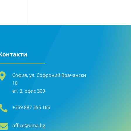
Контакти

София, ул. Софроний Врачански
10
ет. 3, офис 309

+359 887 355 166

office@dma.bg