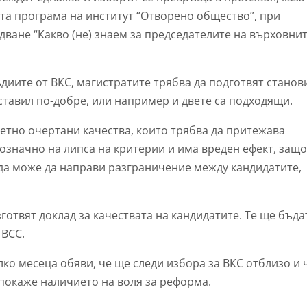
та програма на институт “Отворено общество”, при
дване “Какво (не) знаем за председателите на върховни
ъдиите от ВКС, магистратите трябва да подготвят стано
дставил по-добре, или например и двете са подходящи.
ретно очертани качества, които трябва да притежава
нозначно на липса на критерии и има вреден ефект, защ
да може да направи разграничение между кандидатите,
готвят доклад за качествата на кандидатите. Те ще бъда
 ВСС.
о месеца обяви, че ще следи избора за ВКС отблизо и 
 покаже наличието на воля за реформа.