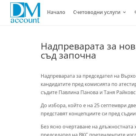
Начало
Счетоводни услуги
Надпреварата за но
съд започна
Надпреварата за председател на Върхо
кандидатите пред комисията по атести
съдите Павлина Панова и Таня Райковс
До избора, който е на 25 септември дв
представят концепциите си пред съдии
Без ясно очертаване на длъжностната 
председател на ВКС претендентите изг