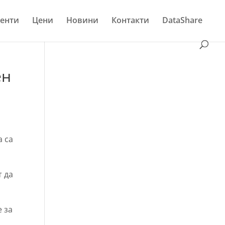
енти
Цени
Новини
Контакти
DataShare
ен
а
а са
т да
 за