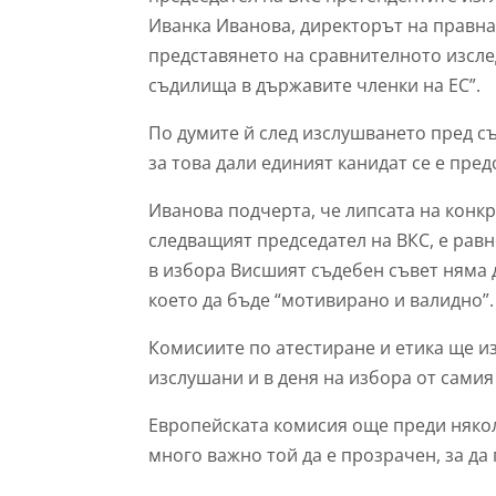
Иванка Иванова, директорът на правна
представянето на сравнителното изсле
съдилища в държавите членки на ЕС”.
По думите й след изслушването пред с
за това дали единият канидат се е пре
Иванова подчерта, че липсата на конк
следващият председател на ВКС, е рав
в избора Висшият съдебен съвет няма 
което да бъде “мотивирано и валидно”.
Комисиите по атестиране и етика ще из
изслушани и в деня на избора от самия
Европейската комисия още преди няколк
много важно той да е прозрачен, за да