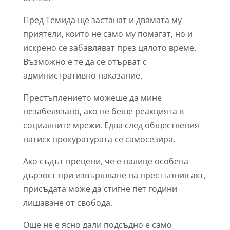
Пред Темида ще застанат и двамата му
приятели, които не само му помагат, но и
искрено се забавляват през цялото време.
Възможно е те да се отърват с
административно наказание.
Престъплението можеше да мине
незабелязано, ако не беше реакцията в
социалните мрежи. Едва след обществения
натиск прокуратурата се самосезира.
Ако съдът прецени, че е налице особена
дързост при извършване на престъпния акт,
присъдата може да стигне пет години
лишаване от свобода.
Още не е ясно дали подсъдно е само