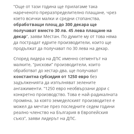
“Още от тази година ще прилагаме така
нареченото преразпределително плащане, чрез
което всички малки и средни стопанства,
обработващи площ до 300 декара ще
получават вместо 30 лв. 45 лева плащане на
декар
“, заяви Местан. По думите му от това няма
да пострадат едрите производители, които ще
продължат да получават по 30 лева на декар.
Според лидера на ДПС именно сегментът на
малките, “рискови” производители, които
обработват до хестар-два, ще получават
константна субсидия от 1250 евро
без
задълженията да изпълняват зелените
ангажименти. “1250 евро необвързани дори с
конкретно производство. Това е най-радикалната
промяна, за която земеделският производител е
можел да мечтае през последните седем години
реално членство на България в Европейския
съюз”, заяви лидерът на ДПС.