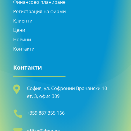
Финансово планиране
Регистрация на фирми
Клиенти
Цени
Новини
Контакти
Контакти

София, ул. Софроний Врачански 10
ет. 3, офис 309

+359 887 355 166
office@dma.bg