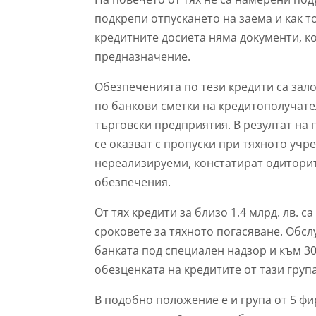
подкрепи отпускането на заема и как то
кредитните досиета няма документи, ко
предназначение.
Обезпеченията по тези кредити са зал
по банкови сметки на кредитополучате
търговски предприятия. В резултат на
се оказват с пропуски при тяхното учр
нереализируеми, констатират одиторите
обезпечения.
От тях кредити за близо 1.4 млрд. лв. 
сроковете за тяхното погасяване. Обс
банката под специален надзор и към 3
обезценката на кредитите от тази група
В подобно положение е и група от 5 фир