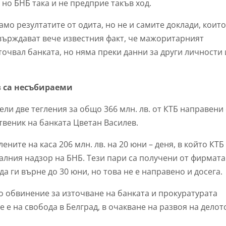
 но БНБ така и не предприе такъв ход.
мо резултатите от одита, но не и самите доклади, които
върждават вече известния факт, че мажоритарният
точвал банката, но няма преки данни за други личности 
ев са несъбираеми
и две тегления за общо 366 млн. лв. от КТБ направени
веник на банката Цветан Василев.
ените на каса 206 млн. лв. на 20 юни – деня, в който КТБ
алния надзор на БНБ. Тези пари са получени от фирмата
а ги върне до 30 юни, но това не е направено и досега.
о обвинение за източване на банката и прокуратурата
 е на свобода в Белград, в очакване на развоя на делот