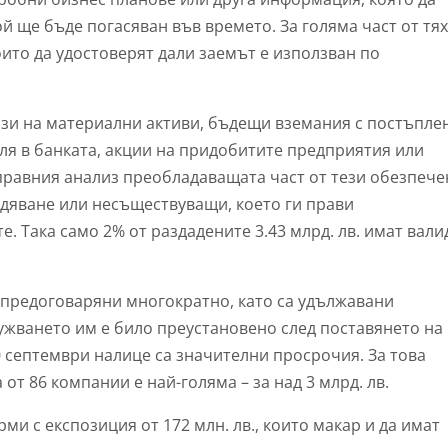
й ще бъде погасяван във времето. За голяма част от тях
ито да удостоверят дали заемът е използван по
ози на материални активи, бъдещи вземания с постъпле
ля в банката, акции на придобитите предприятия или
 правния анализ преобладаващата част от тези обезпеч
едяване или несъществуващи, което ги прави
. Така само 2% от раздадените 3.43 млрд. лв. имат вал
са предоговаряни многократно, като са удължавани
лужването им е било преустановено след поставянето на
0 септември налице са значителни просрочия. За това
 от 86 компании е най-голяма – за над 3 млрд. лв.
ми с експозиция от 172 млн. лв., които макар и да имат