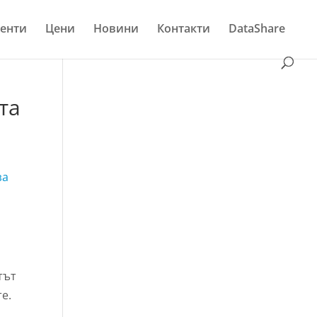
енти
Цени
Новини
Контакти
DataShare
та
за
тът
е.