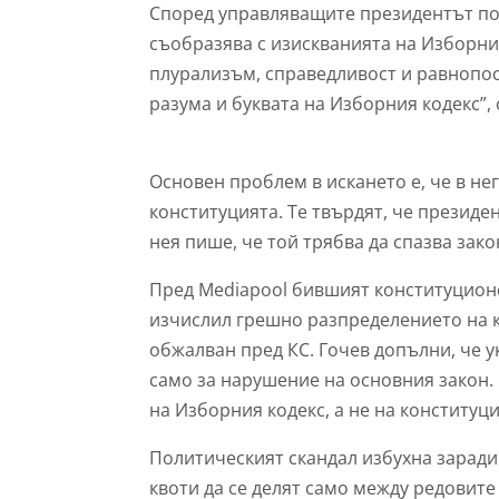
Според управляващите президентът по 
съобразява с изискванията на Изборния
плурализъм, справедливост и равнопост
разума и буквата на Изборния кодекс”, 
Основен проблем в искането е, че в не
конституцията. Те твърдят, че президе
нея пише, че той трябва да спазва зако
Пред
Mediapool
бившият конституционе
изчислил грешно разпределението на кв
обжалван пред КС.
Гочев допълни, че у
само за нарушение на основния закон.
на Изборния кодекс, а не на конституци
Политическият скандал избухна заради
квоти да се делят само между редовите