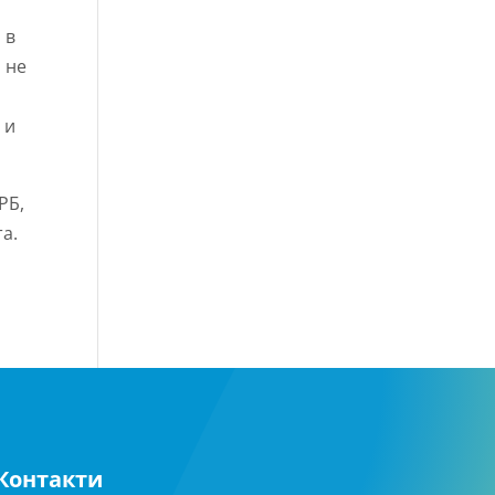
 в
 не
а
 и
РБ,
та.
Контакти