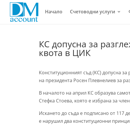
Начало
Счетоводни услуги
КС допусна за разгл
квота в ЦИК
Конституционният съд (КС) допусна за
на президента Росен Плевнелиев за ра
В началото на април КС образува самот
Стефка Стоева, която е избрана за член
Искането до съда е подписано от 117 де
е нарушил два конституционни принцип