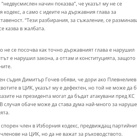
“недвусмислен начин показва”, че указът му не се
 кодекс, а само с идеите на държавния глава за
авеност. “Тези разбирания, за съжаление, се разминав
се казва в жалбата.
го не се посочва как точно държавният глава е нарушил
нтът е нарушил закона, а оттам и конституцията, защото
ните.
н съдия Димитър Гочев обяви, че дори а
ко Плевнелиев
отите в ЦИК, указът му е дефектен, но той не може да 
казите на президента могат да бъдат атакувани пред КС
 В случая обаче може да става дума най-много за наруш
ята.
 спорен член в Изборния кодекс, предвиждащ партийни
 членове на ЦИК, но да не важат за ръководството.