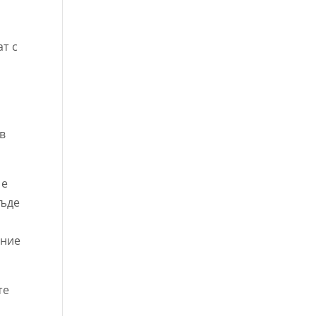
ат с
 в
 е
бъде
ение
те