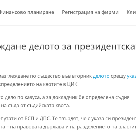
Финансово планиране
Регистрация на фирми
Кли
еждане делото за президентска
 разглеждане по същество във вторник
делото
срещу
ука
зпределението на квотите в ЦИК.
о дело по казуса, а за докладчик бе определена съдия
 на съда от съдийската квота.
путати от БСП и ДПС. Те твърдят, че с указа си президен
а – на правовата държава и на разделението на властит