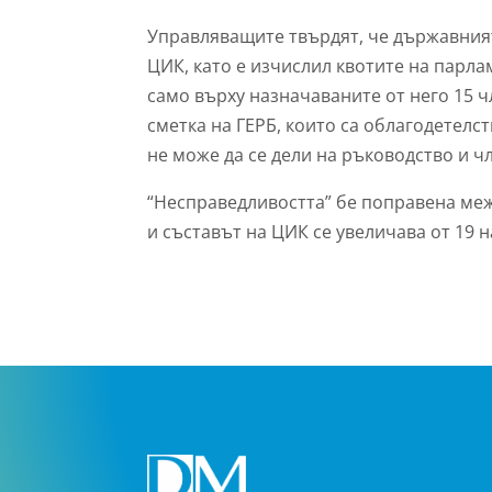
Управляващите твърдят, че държавният
ЦИК, като е изчислил квотите на парла
само върху назначаваните от него 15 ч
сметка на ГЕРБ, които са облагодетелс
не може да се дели на ръководство и ч
“Несправедливостта” бе поправена меж
и съставът на ЦИК се увеличава от 19 н