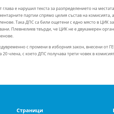
 глава е нарушил текста за разпределението на местата
ментарните партии спрямо целия състав на комисията, а
ленове. Така ДПС са били ощетени с едно място в ЦИК з
твани. Плевнелиев твърди, че ЦИК не е двукамерен орган
ленове.
дувременно с промени в изборния закон, внесени от ГЕ
а 20 члена, с което ДПС получава трети човек в комисия
Страници