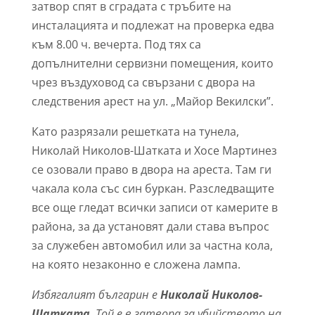
затвор спят в сградата с тръбите на
инсталацията и подлежат на проверка едва
към 8.00 ч. вечерта. Под тях са
допълнителни сервизни помещения, които
чрез въздуховод са свързани с двора на
следствения арест на ул. „Майор Векилски”.
Като разрязали решетката на тунела,
Николай Николов-Шатката и Хосе Мартинез
се озовали право в двора на ареста. Там ги
чакала кола със син буркан. Разследващите
все още гледат всички записи от камерите в
района, за да установят дали става въпрос
за служебен автомобил или за частна кола,
на която незаконно е сложена лампа.
Избягалият българин е
Николай Николов-
Шатката
. Той е в затвора за убийството на