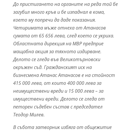
До пристигането на органите на реда той бе
загубил много кръв и бе изпаднал в кома,
което му попречи да даде показания.
Четиримата мъже отнеха от Атанасов
сумата от 65 656 лева, след което се укриха.
Областната дирекция на МВР предприе
мащабна акция за тяхното издирване.
Делото се гледа във Великотърновски
окръжен съд. Гражданският иск на
бизнесмена Атанас Атанасов е на стойност
415 000 лева, от които 400 000 лева за
неимуществени вреди и 15 000 лева – за
имуществени вреди. Делото се гледа от
петорен съдебен състав с председател
Теодор Милев.
В събота затворник избяга от общежитие