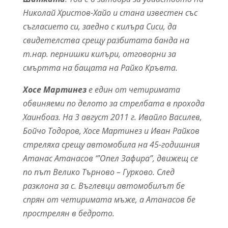
Николай Христов-Хайо и стана известен със
съгласието си, заедно с килъра Сиси, да
свидетелства срещу разбитата банда на
т.нар. пернишки килъри, отговорни за
смъртта на бащата на Райко Кръвта.
Хосе Мартинез
е един от четиримата
обвиняеми по делото за стрелбата в прохода
Хаинбоаз. На 3 август 2011 г. Ивайло Василев,
Бойчо Тодоров, Хосе Мартинез и Иван Райков
стреляха срещу автомобила на 45-годишния
Атанас Атанасов ‘”Опел Зафира”, движещ се
по път Велико Търново – Гурково. След
разклона за с. Въглевци автомобилът бе
спрян от четиримата мъже, а Атанасов бе
прострелян в бедрото.