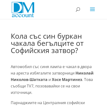
Кола със син буркан
чакала бегълците от
Софийския затвор?
Автомобил със синя лампа е чакал в двора
на ареста избягалите затворници
Николай
Николов-Шатката
и
Хосе Мартинез
. Това
съобщи TV7, позовавайки се на свои
източници.
Парнаджиите на Централния софийски