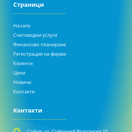
Страници
Начало
Счетоводни услуги
Финансово планиране
Регистрация на фирми
Клиенти
Цени
Новини
Контакти
Контакти
София, ул. Софроний Врачански 10