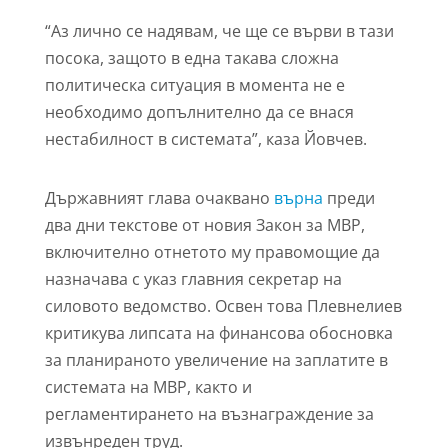
“Аз лично се надявам, че ще се върви в тази
посока, защото в една такава сложна
политическа ситуация в момента не е
необходимо допълнително да се внася
нестабилност в системата”, каза Йовчев.
Държавният глава очаквано
върна
преди
два дни текстове от новия Закон за МВР,
включително отнетото му правомощие
да
назначава с указ главния секретар на
силовото ведомство.
Освен това Плевнелиев
критикува липсата на финансова обосновка
за планираното увеличение на заплатите в
системата на МВР, както и
регламентирането на възнаграждение за
извънреден труд.