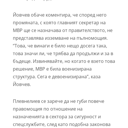
Йовчев обаче коментира, че според него
промяната, с която главният секретар на
МВР ще се назначава от правителството, не
представлява изземване на пълномощия.
“Това, че винаги е било нещо досега така,
това значи ли, че трябва да продължи и за в
бъдеще. Извинявайте, но когато е взето това
решение, МВР е била военизирана
структура. Сега е девоенизирана”, каза
Йовчев.
Плевнелиев се зарече да не губи повече
правомощия по отношение на
назначенията в сектора за сигурност и
спецслужбите, след като подобна законова