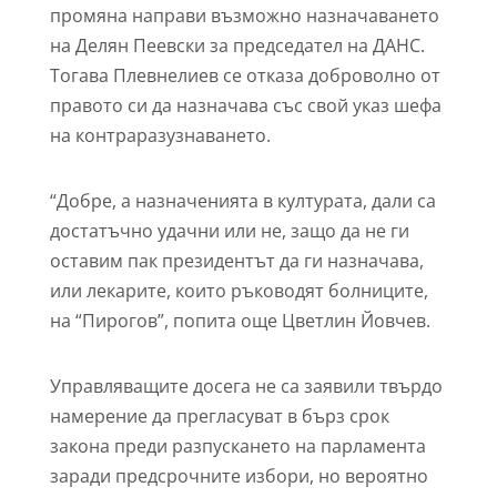
промяна направи възможно назначаването
на Делян Пеевски за председател на ДАНС.
Тогава Плевнелиев се отказа доброволно от
правото си да назначава със свой указ шефа
на контраразузнаването.
“Добре, а назначенията в културата, дали са
достатъчно удачни или не, защо да не ги
оставим пак президентът да ги назначава,
или лекарите, които ръководят болниците,
на “Пирогов”, попита още Цветлин Йовчев.
Управляващите досега не са заявили твърдо
намерение да прегласуват в бърз срок
закона преди разпускането на парламента
заради предсрочните избори, но вероятно