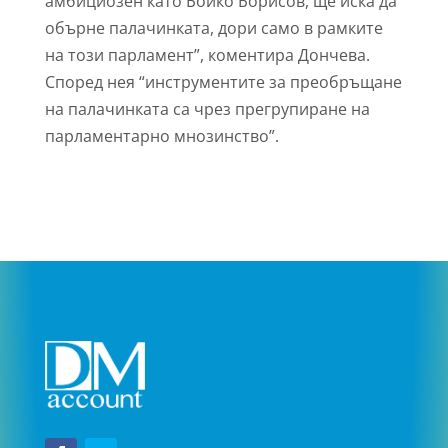
амбициозен като Бойко Борисов, ще иска да
обърне палачинката, дори само в рамките
на този парламент”, коментира Дончева.
Според нея “инструментите за преобръщане
на палачинката са чрез прегрупиране на
парламентарно мнозинство”.