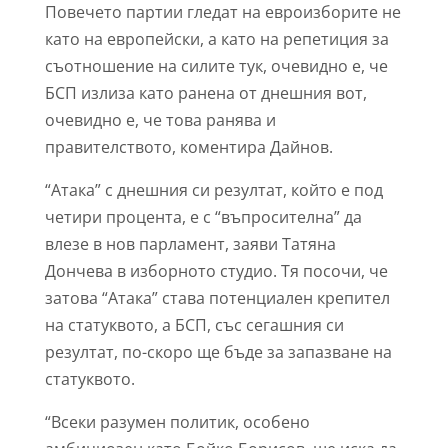
Повечето партии гледат на евроизборите не
като на европейски, а като на репетиция за
съотношение на силите тук, очевидно е, че
БСП излиза като ранена от днешния вот,
очевидно е, че това ранява и
правителството, коментира Дайнов.
“Атака” с днешния си резултат, който е под
четири процента, е с “въпросителна” да
влезе в нов парламент, заяви Татяна
Дончева в изборното студио. Тя посочи, че
затова “Атака” става потенциален крепител
на статуквото, а БСП, със сегашния си
резултат, по-скоро ще бъде за запазване на
статуквото.
“Всеки разумен политик, особено