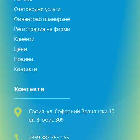
Счетоводни услуги
Финансово планиране
Регистрация на фирми
Клиенти
Цени
Новини
Контакти
Контакти

София, ул. Софроний Врачански 10
ет. 3, офис 309

+359 887 355 166