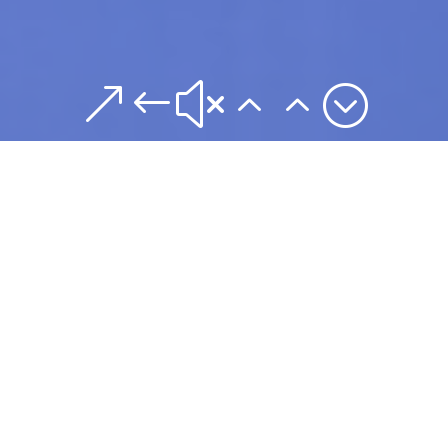
&#x22;
Making an Impact
Across the Globe
Consectetur adipisicing elit, sed do eiusmod tempor
incididunt ut labore et dolore magna aliqua. Ut
enim ad minim veniam, quis nostrud exercitation