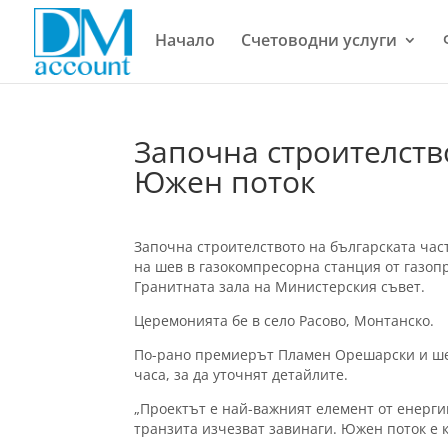
Начало
Счетоводни услуги
Започна строителство
Южен поток
Започна строителството на българската час
на шев в газокомпресорна станция от газоп
Гранитната зала на Министерския съвет.
Церемонията бе в село Расово, Монтанско.
По-рано премиерът Пламен Орешарски и ше
часа, за да уточнят детайлите.
„Проектът е най-важният елемент от енерги
транзита изчезват завинаги. Южен поток е 