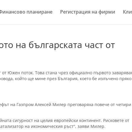
Финансово планиране
Регистрация на фирми
Кли
то на българската част от
т от Южен поток. Това стана чрез официално първото заварява
ровода, който ще мине през България, което бе излъчено пряко
фът на Газпром Алексей Милер преговаряха повече от четири
йната сигурност на целия eвропейски континент. Рисковете от
катализатор на икономическия ръст”, заяви Милер.