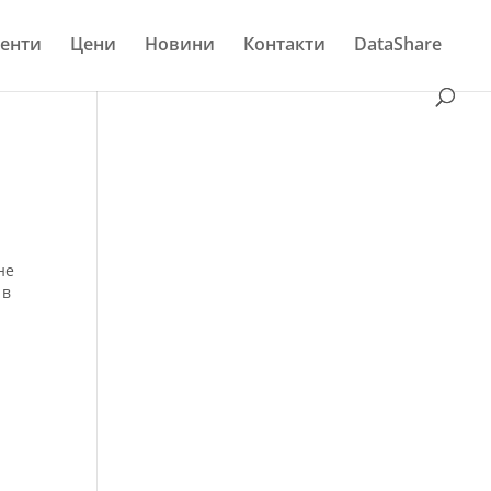
енти
Цени
Новини
Контакти
DataShare
не
 в