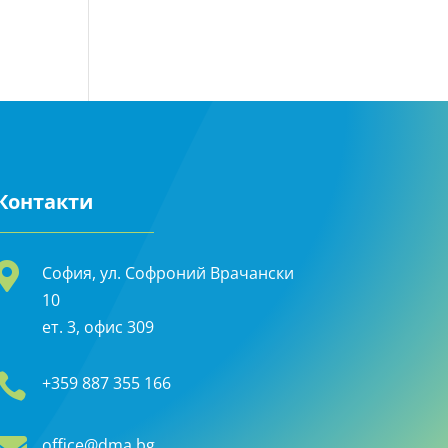
Контакти

София, ул. Софроний Врачански
10
ет. 3, офис 309

+359 887 355 166

office@dma.bg