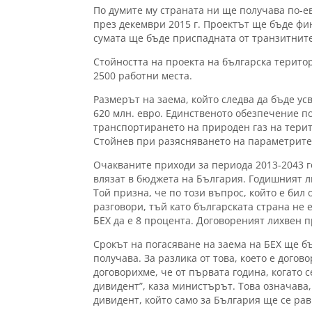
По думите му страната ни ще получава по-ев
през декември 2015 г. Проектът ще бъде фин
сумата ще бъде приспадната от транзитните
Стойността на проекта на българска територ
2500 работни места.
Размерът на заема, който следва да бъде ус
620 млн. евро. Единственото обезпечение п
транспортирането на природен газ на тери
Стойнев при разясняването на параметрите
Очакваните приходи за периода 2013-2043 г
влязат в бюджета на България. Годишният ли
Той призна, че по този въпрос, който е бил
разговори, тъй като българската страна не
БЕХ да е 8 процента. Договореният лихвен 
Срокът на погасяване на заема на БЕХ ще б
получава. За разлика от това, което е догов
договорихме, че от първата година, когато 
дивидент”, каза министърът. Това означава
дивидент, който само за България ще се ра