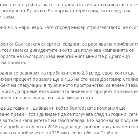
тин газ по тръбата, като за първи път синьото гориво ще поте
ансиран от Русия и в българската територия, като след това
 такси.
ия е 3,5 млрд. евро, като според Милер строителството ще оси
воен от Българския енергиен холдинг, се равнява на приблизит
о този заем са дивидентите, които ще получава компанията от
торията на България, каза енергийният министър Драгомир
 на проекта.
одина се равняват на приблизително 2.8 млрд. евро, които ще
хвен процент по заема ще е 4,25 на сто, каза Драгомир Стойне
 обект на спекулации в публичното пространство, са водени теж
 е могла да приеме възможността лихвеният процент по заема н
процент е наполовина, изтъкна министърът.
ъде 22 години. „Дивидент, който българската компания ще
орено преди – този дивидент да се получава след 15 години, сега
се запълни капацитетът на газопровода, БЕХ започва да получа
, че приблизително от 2018 година ще започне получаването н
внява на приблизително 715 млн. евро, обясни Стойнев.