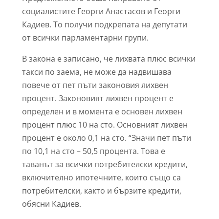
социалистите Георги Анастасов и Георги
Кадиев. То получи подкрепата на депутати
от всички парламентарни групи.
В закона е записано, че лихвата плюс всички
такси по заема, не може да надвишава
повече от пет пъти законовия лихвен
процент. Законовият лихвен процент е
определен и в момента е основен лихвен
процент плюс 10 на сто. Основният лихвен
процент е около 0,1 на сто. “Значи пет пъти
по 10,1 на сто – 50,5 процента. Това е
таванът за всички потребителски кредити,
включително ипотечните, които също са
потребителски, както и бързите кредити,
обясни Кадиев.