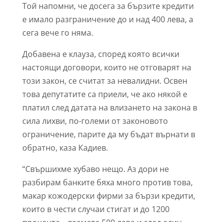
Той напомни, че досега за бързите кредити
е имало разграничение до и над 400 лева, а
сега вече го няма.
Добавена е клауза, според която всички
настоящи договори, които не отговарят на
този закон, се считат за невалидни. Освен
това депутатите са приели, че ако някой е
платил след датата на влизането на закона в
сила лихви, по-големи от законовото
ограничение, парите да му бъдат върнати в
обратно, каза Кадиев.
“Свършихме хубаво нещо. Аз дори не
разбирам банките бяха много против това,
макар кожодерски фирми за бързи кредити,
които в чести случаи стигат и до 1200