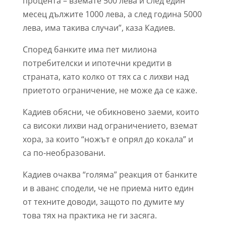
процента – вземате 500 лева и след един
месец дължите 1000 лева, а след година 5000
лева, има такива случаи”, каза Кадиев.
Според банките има пет милиона
потребителски и ипотечни кредити в
страната, като колко от тях са с лихви над
приетото ограничение, не може да се каже.
Кадиев обясни, че обикновено заеми, които
са високи лихви над ограничението, вземат
хора, за които “ножът е опрял до кокала” и
са по-необразовани.
Кадиев очаква “голяма” реакция от банките
и в аванс сподели, че не приема нито един
от техните доводи, защото по думите му
това тях на практика не ги засяга.